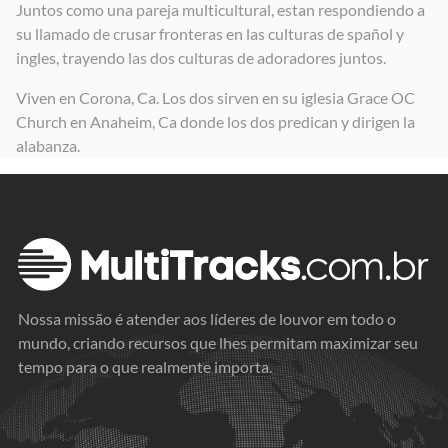
Juntos como una pareja multicultural, estan respondiendo a
su llamado de crusar fronteras en las culturas de spañol y
ingles, trayendo las dos culturas de adoradores juntos.
Viven en Corona, Ca. Los dos sirven en su iglesia Grace OC
Church en Anaheim, Ca donde los dos predican y dirigen la
alabanza.
Nossa missão é atender aos líderes de louvor em todo o
mundo, criando recursos que lhes permitam maximizar seu
tempo para o que realmente importa.