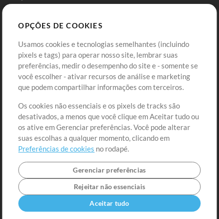
Sounds
OPÇÕES DE COOKIES
Loja
Conta
Usamos cookies e tecnologias semelhantes (incluindo
Comprar Créditos
Entre
pixels e tags) para operar nosso site, lembrar suas
preferências, medir o desempenho do site e - somente se
Conteúdo Grátis
Cadastre-se
você escolher - ativar recursos de análise e marketing
Solicite uma Música
Ir ao carrinho
que podem compartilhar informações com terceiros.
Os cookies não essenciais e os pixels de tracks são
Extras
desativados, a menos que você clique em Aceitar tudo ou
Sessões
os ative em Gerenciar preferências. Você pode alterar
Envie seu conteúdo
suas escolhas a qualquer momento, clicando em
Preferências de cookies
no rodapé.
Playlist
MT Conference
Gerenciar preferências
Rejeitar não essenciais
Aceitar tudo