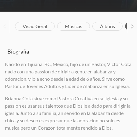
Visão Geral
Músicas
Álbuns
Bi
Biografia
Nacido en Tijuana, BC, Mexico, hijo de un Pastor, Victor Cota
nacio con una passion de dirigir a gente en alabanza y
odoracion, y lo a echo desde la edad de 6 años. Sirve como
Pastor de Jovenes Adultos y Lider de Alabanza en su Iglesia.
Brianna Cota sirve como Pastora Creativa en su iglesia y su
passion es usar sus talentos que Dios le a dado para dirigir la
iglesia. Junto a su familia, an servido en la alabanza desde
chica y su deseo es expresar que la adoracion no solo es
musica pero un Corazon totalmente rendido a Dios.