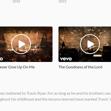
2016
2022
ever Give Up On Me
The Goodness of the Lord
as mattered to Travis Ryan. For as long as he and his brothers can 
hout his childhood and the lessons learned have marked Travis' li