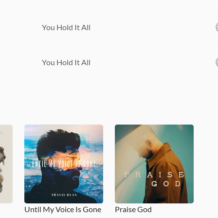
You Hold It All
You Hold It All
Until My Voice Is Gone
Praise God