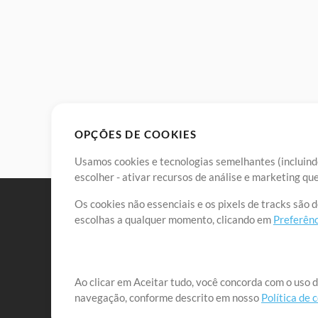
OPÇÕES DE COOKIES
Usamos cookies e tecnologias semelhantes (incluindo
escolher - ativar recursos de análise e marketing q
Os cookies não essenciais e os pixels de tracks são 
escolhas a qualquer momento, clicando em
Preferênc
Nossa missão é atender aos líderes de louvor em tod
Ao clicar em Aceitar tudo, você concorda com o uso d
navegação, conforme descrito em nosso
Política de 
que lhes permitam maximizar seu tempo para o que 