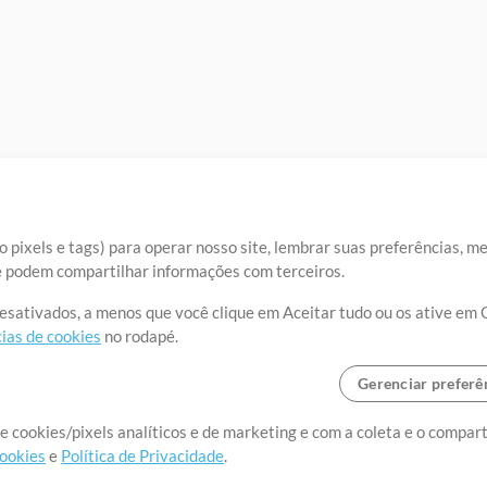
 pixels e tags) para operar nosso site, lembrar suas preferências, m
ue podem compartilhar informações com terceiros.
desativados, a menos que você clique em Aceitar tudo ou os ative em 
ias de cookies
no rodapé.
Gerenciar preferê
o o mundo, criando recursos
e cookies/pixels analíticos e de marketing e com a coleta e o compar
cookies
e
Política de Privacidade
.
realmente importa.