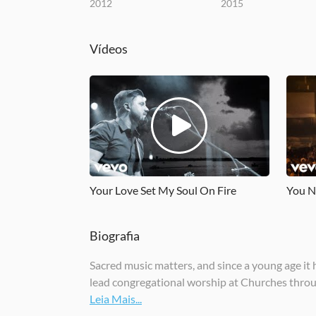
2012
2015
Vídeos
Your Love Set My Soul On Fire
You N
Biografia
Sacred music matters, and since a young age it h
lead congregational worship at Churches throug
Leia Mais...