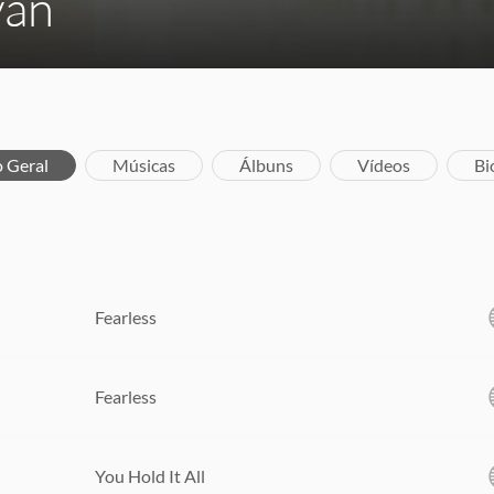
yan
o Geral
Músicas
Álbuns
Vídeos
Bi
Fearless
Fearless
You Hold It All