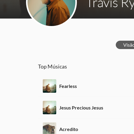
Travis R
Visã
Top Músicas
Fearless
Jesus Precious Jesus
Acredito