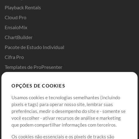
Playback Rentals
Cloud Pro
EnsaioMix
ChartBuilder
Pacote de Estudo Individual
Cifra Pro
Templates de ProPresenter
Sounds
OPÇÕES DE COOKIES
Loja
Conta
Usamos cookies e tecnologias semelhantes (incluindo
Comprar Créditos
Entre
pixels e tags) para operar nosso site, lembrar suas
preferências, medir o desempenho do site e - somente se
Conteúdo Grátis
Cadastre-se
você escolher - ativar recursos de análise e marketing
Solicite uma Música
Ir ao carrinho
que podem compartilhar informações com terceiros.
Os cookies não essenciais e os pixels de tracks são
Extras