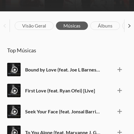
Visão Geral
Músicas
Álbuns
Bi
Top Músicas
Bound by Love (feat. Joe L Barnes) [Live]
First Love (feat. Ryan Ofei) [Live]
Seek Your Face (feat. Jonsal Barrientes) [Live]
To You Alone (feat. Maryanne J. George) [Live]