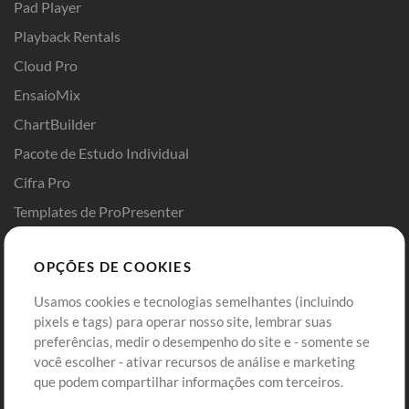
Pad Player
Playback Rentals
Cloud Pro
EnsaioMix
ChartBuilder
Pacote de Estudo Individual
Cifra Pro
Templates de ProPresenter
Sounds
OPÇÕES DE COOKIES
Loja
Conta
Usamos cookies e tecnologias semelhantes (incluindo
Comprar Créditos
Entre
pixels e tags) para operar nosso site, lembrar suas
preferências, medir o desempenho do site e - somente se
Conteúdo Grátis
Cadastre-se
você escolher - ativar recursos de análise e marketing
Solicite uma Música
Ir ao carrinho
que podem compartilhar informações com terceiros.