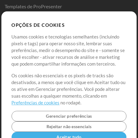
Templates de ProPresenter
Sounds
OPÇÕES DE COOKIES
Loja
Conta
Usamos cookies e tecnologias semelhantes (incluindo
Comprar Créditos
Entre
pixels e tags) para operar nosso site, lembrar suas
preferências, medir o desempenho do site e - somente se
Conteúdo Grátis
Cadastre-se
você escolher - ativar recursos de análise e marketing
Solicite uma Música
Ir ao carrinho
que podem compartilhar informações com terceiros.
Os cookies não essenciais e os pixels de tracks são
Extras
desativados, a menos que você clique em Aceitar tudo ou
Sessões
os ative em Gerenciar preferências. Você pode alterar
Envie seu conteúdo
suas escolhas a qualquer momento, clicando em
Preferências de cookies
no rodapé.
Playlist
MT Conference
Gerenciar preferências
Rejeitar não essenciais
Aceitar tudo