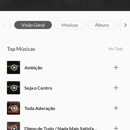
Visão Geral
Músicas
Álbuns
Bi
Top Músicas
Ver Tudo
Ambição
Seja o Centro
Toda Adoração
Digno de Tudo / Nada Mais Satisfaz / Até Que Nada Mais Importe