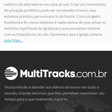
coletivo de adoradores em uma só voz. Criar um movimento
Alfa e Ômega / Vivo Para Te Adorar
Não a Nós
OverMission
de ativação profética pode ser um desafio e tanto, mas
2023
2023
2025
estamos prontos para encará-lo de frente. Com coragem,
inocência e fé, nosso objetivo é nada menos do que ativar os
sentidos espirituais da igreja para que possamos timbrar
com as frequências do céu. Queremos que a igreja comece
Leia Mais...
Nossa missão é atender aos líderes de louvor em todo o
mundo, criando recursos que lhes permitam maximizar seu
tempo para o que realmente importa.