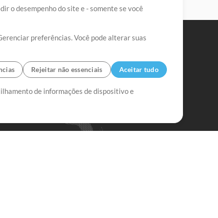
edir o desempenho do site e - somente se você
Gerenciar preferências. Você pode alterar suas
ncias
Rejeitar não essenciais
Aceitar tudo
tilhamento de informações de dispositivo e
Mix Aumentada
Mix Diminuída
Começar
ssine a
newsletter do Multitracks.com.br
Assine