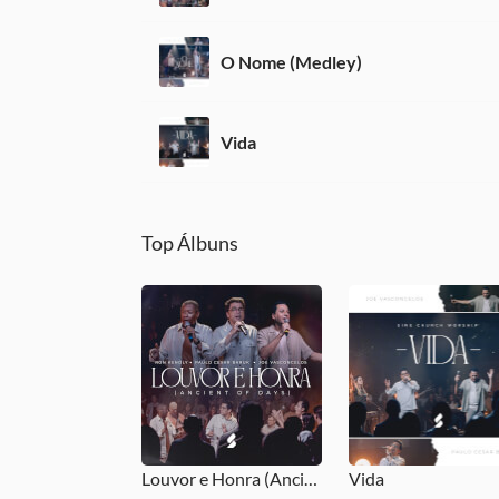
O Nome (Medley)
Vida
Top Álbuns
Louvor e Honra (Ancient of Days)
Vida