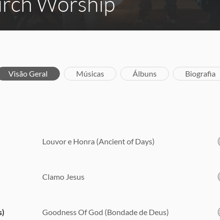
urch Worship
Visão Geral
Músicas
Álbuns
Biografia
Louvor e Honra (Ancient of Days)
Clamo Jesus
s)
Goodness Of God (Bondade de Deus)