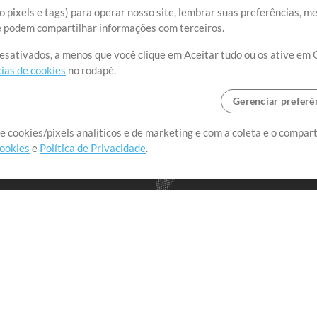
 pixels e tags) para operar nosso site, lembrar suas preferências, m
ue podem compartilhar informações com terceiros.
desativados, a menos que você clique em Aceitar tudo ou os ative em 
ias de cookies
no rodapé.
Gerenciar preferê
o o mundo, criando recursos
e cookies/pixels analíticos e de marketing e com a coleta e o compar
cookies
e
Política de Privacidade
.
realmente importa.
Loja
Conta
A
Comprar Créditos
Entre