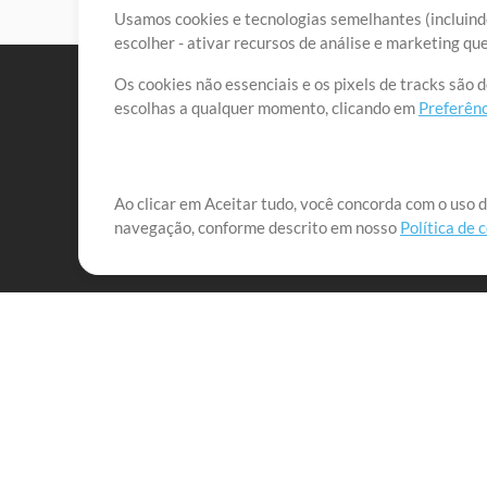
Usamos cookies e tecnologias semelhantes (incluindo
escolher - ativar recursos de análise e marketing q
Os cookies não essenciais e os pixels de tracks são 
escolhas a qualquer momento, clicando em
Preferênc
Nossa missão é atender aos líderes de louvor em tod
Ao clicar em Aceitar tudo, você concorda com o uso d
navegação, conforme descrito em nosso
Política de 
que lhes permitam maximizar seu tempo para o que 
Mix Aumentada
Produtos
Recursos
MultiTracks One
Músicas