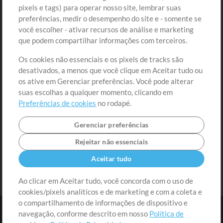
Comprar Créditos
Entre
pixels e tags) para operar nosso site, lembrar suas
preferências, medir o desempenho do site e - somente se
Conteúdo Grátis
Cadastre-se
você escolher - ativar recursos de análise e marketing
Solicite uma Música
Ir ao carrinho
que podem compartilhar informações com terceiros.
Os cookies não essenciais e os pixels de tracks são
Extras
desativados, a menos que você clique em Aceitar tudo ou
Sessões
os ative em Gerenciar preferências. Você pode alterar
Envie seu conteúdo
suas escolhas a qualquer momento, clicando em
Preferências de cookies
no rodapé.
Playlist
MT Conference
Gerenciar preferências
Rejeitar não essenciais
Aceitar tudo
Ao clicar em Aceitar tudo, você concorda com o uso de
cookies/pixels analíticos e de marketing e com a coleta e
o compartilhamento de informações de dispositivo e
navegação, conforme descrito em nosso
Política de