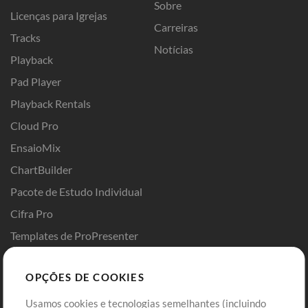
Sobre
Licenças para Igrejas
Carreiras
Tracks
Notícias
Playback
Pad Player
Playback Rentals
Cloud Pro
EnsaioMix
ChartBuilder
Pacote de Estudo Individual
Cifra Pro
Templates de ProPresenter
Sounds
OPÇÕES DE COOKIES
Loja
Conta
Usamos cookies e tecnologias semelhantes (incluindo