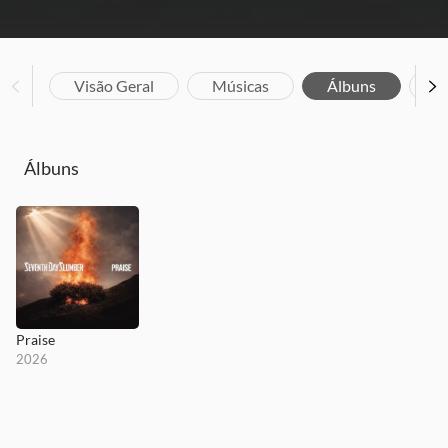
Visão Geral
Músicas
Álbuns
Bi
Álbuns
Praise
2026