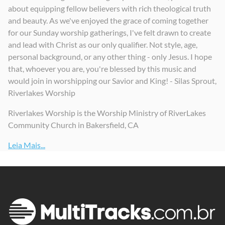
about equipping fellow believers with rich theological truth
and beauty. As we've enjoyed the grace of coming together
for our Sunday worship gatherings, I've felt drawn to create
and lead with Christ as our only qualifier. Not style, age,
personal background, or any other thing - only Jesus. I hope
that, whoever you are, you're blessed by this music and
would join in worshipping our Savior and King! - Silas Sprout,
Riverlakes Worship
Riverlakes Worship is the Worship Ministry of RiverLakes
Community Church in Bakersfield, CA
Leia Mais...