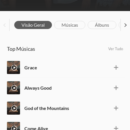
Visão Geral
Músicas
Álbuns
Bi
Top Músicas
Ver Tudo
Grace
Always Good
God of the Mountains
Come Alive