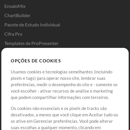
EnsaioMix
ChartBuilder
Pacote de Estudo Individual
Cifra Pro
Templates de ProPresenter
Sounds
OPÇÕES DE COOKIES
Loja
Conta
Usamos cookies e tecnologias semelhantes (incluindo
Comprar Créditos
Entre
pixels e tags) para operar nosso site, lembrar suas
preferências, medir o desempenho do site e - somente se
Conteúdo Grátis
Cadastre-se
você escolher - ativar recursos de análise e marketing
Solicite uma Música
Ir ao carrinho
que podem compartilhar informações com terceiros.
Os cookies não essenciais e os pixels de tracks são
Extras
desativados, a menos que você clique em Aceitar tudo ou
Sessões
os ative em Gerenciar preferências. Você pode alterar
Envie seu conteúdo
suas escolhas a qualquer momento, clicando em