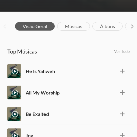
Visão Geral
Músicas
Álbuns
Bi
Top Músicas
Ver Tudo
He Is Yahweh
All My Worship
Be Exalted
Joy