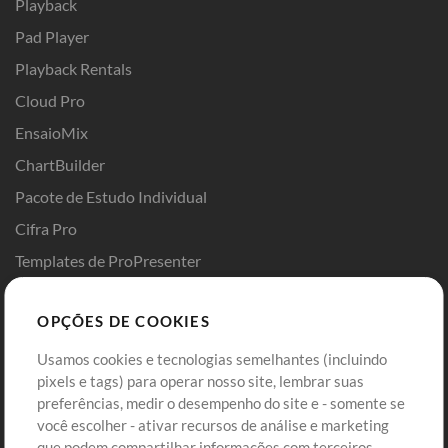
Playback
Pad Player
Playback Rentals
Cloud Pro
EnsaioMix
ChartBuilder
Pacote de Estudo Individual
Cifra Pro
Templates de ProPresenter
Sounds
OPÇÕES DE COOKIES
Loja
Conta
Usamos cookies e tecnologias semelhantes (incluindo
Comprar Créditos
Entre
pixels e tags) para operar nosso site, lembrar suas
preferências, medir o desempenho do site e - somente se
Conteúdo Grátis
Cadastre-se
você escolher - ativar recursos de análise e marketing
Solicite uma Música
Ir ao carrinho
que podem compartilhar informações com terceiros.