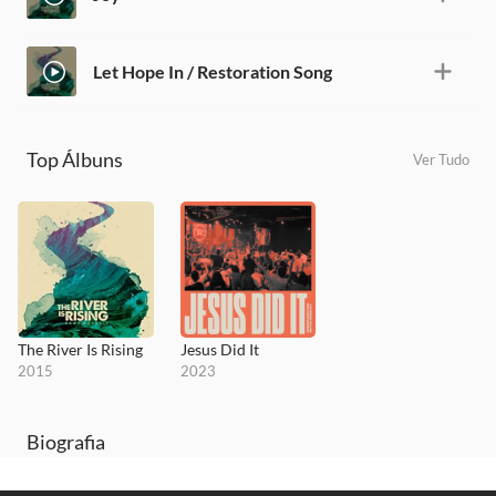
Let Hope In / Restoration Song
Top Álbuns
Ver Tudo
The River Is Rising
Jesus Did It
2015
2023
Biografia