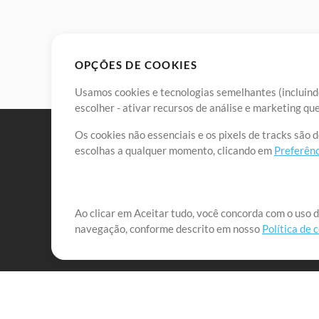
OPÇÕES DE COOKIES
Usamos cookies e tecnologias semelhantes (incluindo
escolher - ativar recursos de análise e marketing q
Os cookies não essenciais e os pixels de tracks são 
escolhas a qualquer momento, clicando em
Preferênc
Nossa missão é atender aos líderes de louvor em tod
Ao clicar em Aceitar tudo, você concorda com o uso d
navegação, conforme descrito em nosso
Política de 
que lhes permitam maximizar seu tempo para o que 