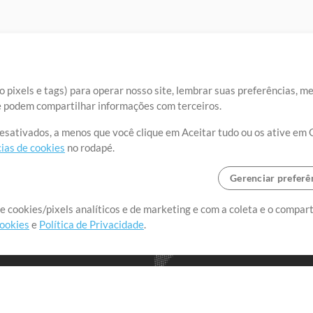
 pixels e tags) para operar nosso site, lembrar suas preferências, m
ue podem compartilhar informações com terceiros.
desativados, a menos que você clique em Aceitar tudo ou os ative em 
ias de cookies
no rodapé.
Gerenciar preferê
o o mundo, criando recursos
e cookies/pixels analíticos e de marketing e com a coleta e o compar
cookies
e
Política de Privacidade
.
realmente importa.