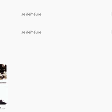
Je demeure
Je demeure
Compilation (Intime & Rafaël coup de coeur)