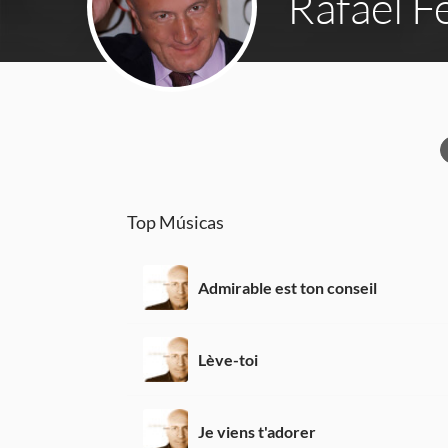
Rafael F
Top Músicas
Admirable est ton conseil
Lève-toi
Je viens t'adorer