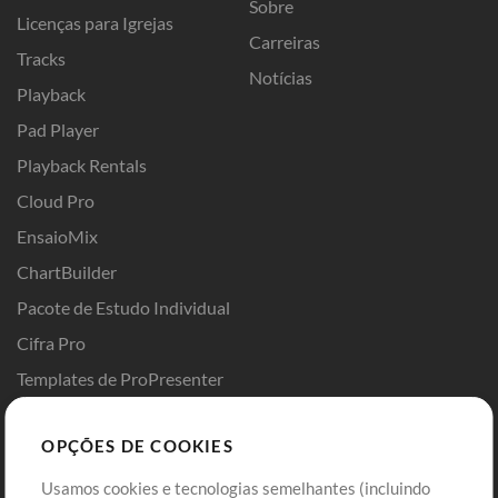
Sobre
Licenças para Igrejas
Carreiras
Tracks
Notícias
Playback
Pad Player
Playback Rentals
Cloud Pro
EnsaioMix
ChartBuilder
Pacote de Estudo Individual
Cifra Pro
Templates de ProPresenter
Sounds
OPÇÕES DE COOKIES
Loja
Conta
Usamos cookies e tecnologias semelhantes (incluindo