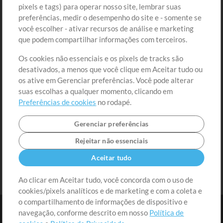
Comprar Créditos
Entre
pixels e tags) para operar nosso site, lembrar suas
preferências, medir o desempenho do site e - somente se
Conteúdo Grátis
Cadastre-se
você escolher - ativar recursos de análise e marketing
Solicite uma Música
Ir ao carrinho
que podem compartilhar informações com terceiros.
Os cookies não essenciais e os pixels de tracks são
Extras
desativados, a menos que você clique em Aceitar tudo ou
Sessões
os ative em Gerenciar preferências. Você pode alterar
Envie seu conteúdo
suas escolhas a qualquer momento, clicando em
Preferências de cookies
no rodapé.
Playlist
MT Conference
Gerenciar preferências
Rejeitar não essenciais
Aceitar tudo
Ao clicar em Aceitar tudo, você concorda com o uso de
cookies/pixels analíticos e de marketing e com a coleta e
o compartilhamento de informações de dispositivo e
navegação, conforme descrito em nosso
Política de