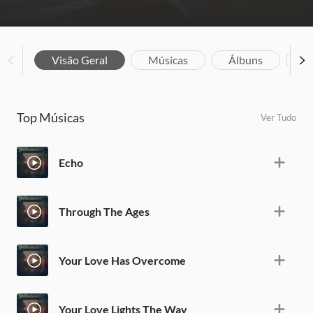
Visão Geral
Músicas
Álbuns
V
Top Músicas
Ver Tudo
Echo
Through The Ages
Your Love Has Overcome
Your Love Lights The Way