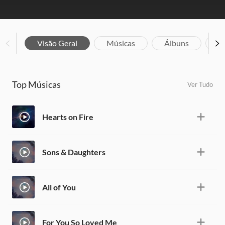
Visão Geral
Músicas
Álbuns
V
Top Músicas
Ver Tudo
Hearts on Fire
Sons & Daughters
All of You
For You So Loved Me