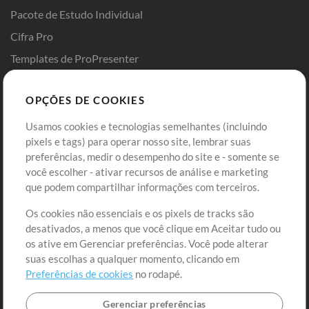
Pacote de Estudo Individual
Cifra Pro
Templates de ProPresenter
Sounds
OPÇÕES DE COOKIES
Loja
Conta
Usamos cookies e tecnologias semelhantes (incluindo
Comprar Créditos
Entre
pixels e tags) para operar nosso site, lembrar suas
preferências, medir o desempenho do site e - somente se
Conteúdo Grátis
Cadastre-se
você escolher - ativar recursos de análise e marketing
Solicite uma Música
Ir ao carrinho
que podem compartilhar informações com terceiros.
Os cookies não essenciais e os pixels de tracks são
Extras
desativados, a menos que você clique em Aceitar tudo ou
Sessões
os ative em Gerenciar preferências. Você pode alterar
Envie seu conteúdo
suas escolhas a qualquer momento, clicando em
Preferências de cookies
no rodapé.
Playlist
MT Conference
Gerenciar preferências