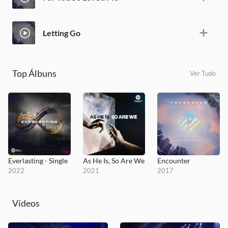
Letting Go
Top Álbuns
Ver Tudo
Everlasting - Single
As He Is, So Are We
Encounter
2022
2021
2017
Vídeos