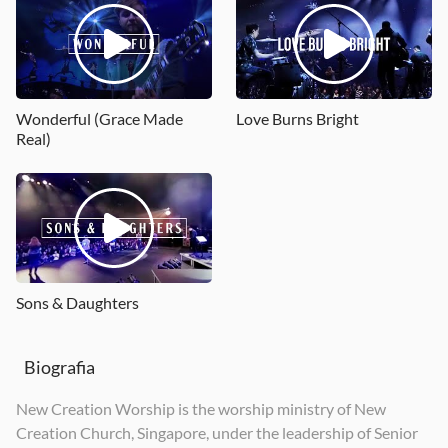
Give Me This Mountain
Powered By One / Rain Upon My Life
Called For More
2020
2019
2025
Wonderful (Grace Made
Love Burns Bright
Real)
Sons & Daughters
Biografia
New Creation Worship is the worship ministry of New
Creation Church, Singapore, under the leadership of Senior