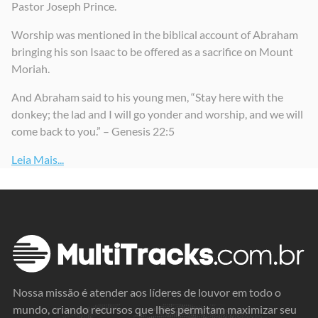
Pastor Joseph Prince.
Worship was mentioned in the biblical account of Abraham
bringing his son Isaac to be offered as a sacrifice on Mount
Moriah.
And Abraham said to his young men, “Stay here with the
donkey; the lad and I will go yonder and worship, and we will
come back to you.” – Genesis 22:5
Leia Mais...
Nossa missão é atender aos líderes de louvor em todo o
mundo, criando recursos que lhes permitam maximizar seu