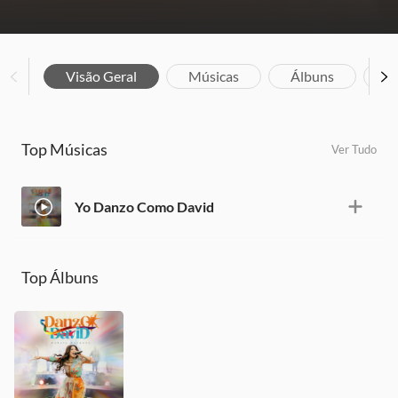
Visão Geral
Músicas
Álbuns
Bi
Top Músicas
Ver Tudo
Yo Danzo Como David
Top Álbuns