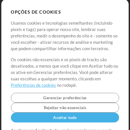
Sounds
OPÇÕES DE COOKIES
Loja
Conta
Usamos cookies e tecnologias semelhantes (incluindo
Comprar Créditos
Entre
pixels e tags) para operar nosso site, lembrar suas
preferências, medir o desempenho do site e - somente se
Conteúdo Grátis
Cadastre-se
você escolher - ativar recursos de análise e marketing
Solicite uma Música
Ir ao carrinho
que podem compartilhar informações com terceiros.
Os cookies não essenciais e os pixels de tracks são
Extras
desativados, a menos que você clique em Aceitar tudo ou
Sessões
os ative em Gerenciar preferências. Você pode alterar
Envie seu conteúdo
suas escolhas a qualquer momento, clicando em
Preferências de cookies
no rodapé.
Playlist
MT Conference
Gerenciar preferências
Rejeitar não essenciais
Aceitar tudo