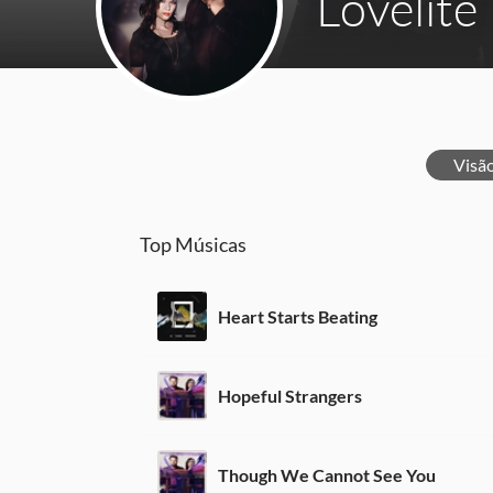
Lovelite
Visã
Top Músicas
Heart Starts Beating
Hopeful Strangers
Though We Cannot See You