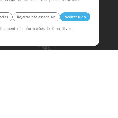
ncias
Rejeitar não essenciais
Aceitar tudo
tilhamento de informações de dispositivo e
Mix Aumentada
Mix Diminuída
Começar
ssine a
newsletter do Multitracks.com.br
Assine
em alguma dúvida?