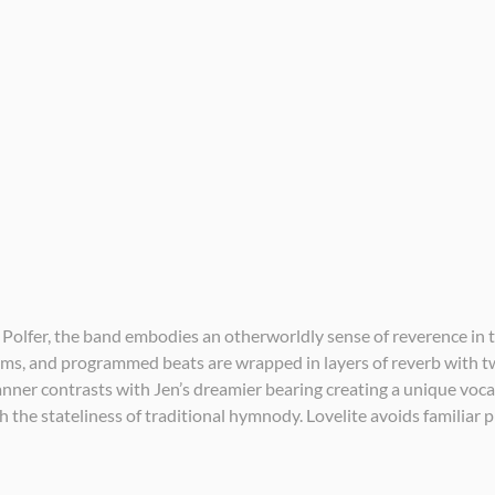
olfer, the band embodies an otherworldly sense of reverence in te
s, and programmed beats are wrapped in layers of reverb with tw
nner contrasts with Jen’s dreamier bearing creating a unique vocal
h the stateliness of traditional hymnody. Lovelite avoids familiar