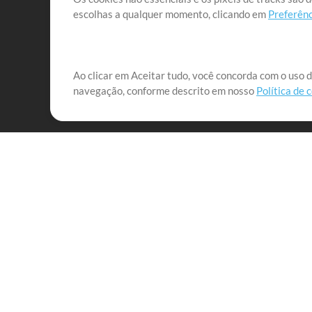
escolhas a qualquer momento, clicando em
Preferênc
Nossa missão é atender aos líderes de louvor em tod
Ao clicar em Aceitar tudo, você concorda com o uso d
navegação, conforme descrito em nosso
Política de 
que lhes permitam maximizar seu tempo para o que 
Mix Aumentada
Produtos
Recursos
MultiTracks One
Músicas
Pacote Ao Vivo
Lidere Bem
Pacote de Ensaio
Treinamento
Licença de Sincronização