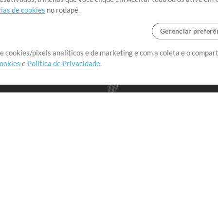
ias de cookies
no rodapé.
Gerenciar preferê
o o mundo, criando recursos
e cookies/pixels analíticos e de marketing e com a coleta e o compar
cookies
e
Política de Privacidade
.
realmente importa.
Loja
Conta
A
Comprar Créditos
Entre
Conteúdo Grátis
Cadastre-se
Solicite uma Música
Ir ao carrinho
T