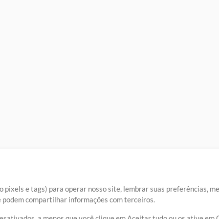
 pixels e tags) para operar nosso site, lembrar suas preferências, m
ue podem compartilhar informações com terceiros.
desativados, a menos que você clique em Aceitar tudo ou os ative em 