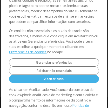
Usamos cookies e tecnologias semelhantes (incluindo
Comprar Créditos
Entre
pixels e tags) para operar nosso site, lembrar suas
preferências, medir o desempenho do site e - somente se
Conteúdo Grátis
Cadastre-se
você escolher - ativar recursos de análise e marketing
Solicite uma Música
Ir ao carrinho
que podem compartilhar informações com terceiros.
Os cookies não essenciais e os pixels de tracks são
Extras
desativados, a menos que você clique em Aceitar tudo ou
Sessões
os ative em Gerenciar preferências. Você pode alterar
Envie seu conteúdo
suas escolhas a qualquer momento, clicando em
Preferências de cookies
no rodapé.
Playlist
MT Conference
Gerenciar preferências
Rejeitar não essenciais
Aceitar tudo
Ao clicar em Aceitar tudo, você concorda com o uso de
cookies/pixels analíticos e de marketing e com a coleta e
o compartilhamento de informações de dispositivo e
navegação, conforme descrito em nosso
Política de