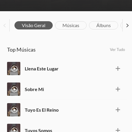
Visão Geral
Músicas
Álbuns
Bi
Top Músicas
Ver Tudo
Llena Este Lugar
Sobre Mi
Tuyo Es El Reino
Tuyos Somos