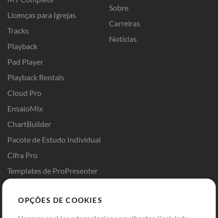
Sobre
Licenças para Igrejas
Carreiras
Tracks
Notícias
Playback
Pad Player
Playback Rentals
Cloud Pro
EnsaioMix
ChartBuilder
Pacote de Estudo Individual
Cifra Pro
Templates de ProPresenter
Sounds
OPÇÕES DE COOKIES
Loja
Conta