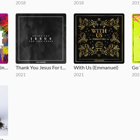
2018
2018
201
Your Name (Reimagined Vol. 1)
Thank You Jesus For the Cross
With Us (Emmanuel)
Go 
2021
2021
202
Stones Of Remembrance, Vol. 2