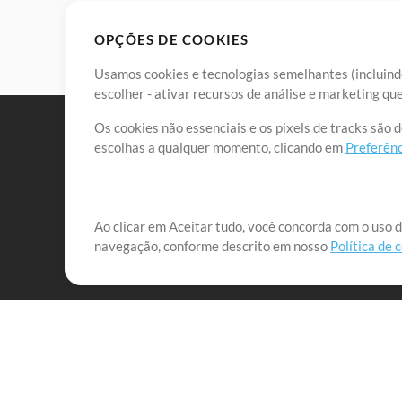
OPÇÕES DE COOKIES
Usamos cookies e tecnologias semelhantes (incluindo
escolher - ativar recursos de análise e marketing q
Os cookies não essenciais e os pixels de tracks são 
escolhas a qualquer momento, clicando em
Preferênc
Nossa missão é atender aos líderes de louvor em tod
Ao clicar em Aceitar tudo, você concorda com o uso d
navegação, conforme descrito em nosso
Política de 
que lhes permitam maximizar seu tempo para o que 