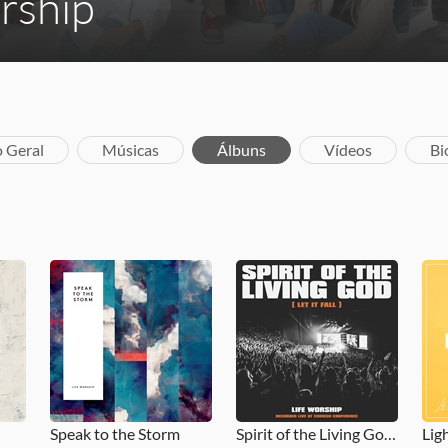
rship
o Geral
Músicas
Álbuns
Vídeos
Bi
Speak to the Storm
Spirit of the Living God (Let It Fall)
Lig