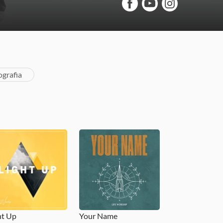
ografia
ht Up
Your Name