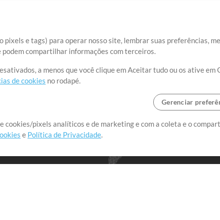
 pixels e tags) para operar nosso site, lembrar suas preferências, m
ue podem compartilhar informações com terceiros.
desativados, a menos que você clique em Aceitar tudo ou os ative em 
ias de cookies
no rodapé.
Gerenciar preferê
o o mundo, criando recursos
e cookies/pixels analíticos e de marketing e com a coleta e o compar
cookies
e
Política de Privacidade
.
realmente importa.