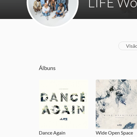
LIFE Wo
Visã
Álbuns
Dance Again
Wide Open Space