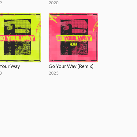
9
2020
Your Way
Go Your Way (Remix)
3
2023