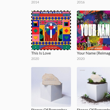
2014
2016
This Is Love
2020
2020
Stones Of Remembrance, Vol. 1