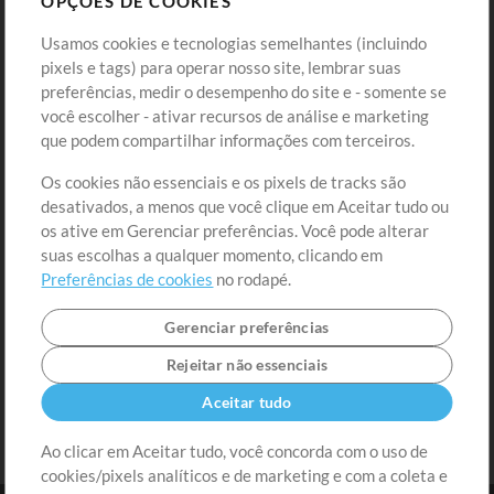
OPÇÕES DE COOKIES
Loja
Conta
Usamos cookies e tecnologias semelhantes (incluindo
Comprar Créditos
Entre
pixels e tags) para operar nosso site, lembrar suas
preferências, medir o desempenho do site e - somente se
Conteúdo Grátis
Cadastre-se
você escolher - ativar recursos de análise e marketing
Solicite uma Música
Ir ao carrinho
que podem compartilhar informações com terceiros.
Os cookies não essenciais e os pixels de tracks são
Extras
desativados, a menos que você clique em Aceitar tudo ou
Sessões
os ative em Gerenciar preferências. Você pode alterar
Envie seu conteúdo
suas escolhas a qualquer momento, clicando em
Preferências de cookies
no rodapé.
Playlist
MT Conference
Gerenciar preferências
Rejeitar não essenciais
Aceitar tudo
Ao clicar em Aceitar tudo, você concorda com o uso de
cookies/pixels analíticos e de marketing e com a coleta e