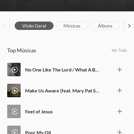
Visão Geral
Músicas
Álbuns
Bi
Top Músicas
Ver Tudo
No One Like The Lord / What A Beautiful Name (Live)
Make Us Aware (feat. Mary Pat Smissen) [Live]
Feet of Jesus
Pour My Oil