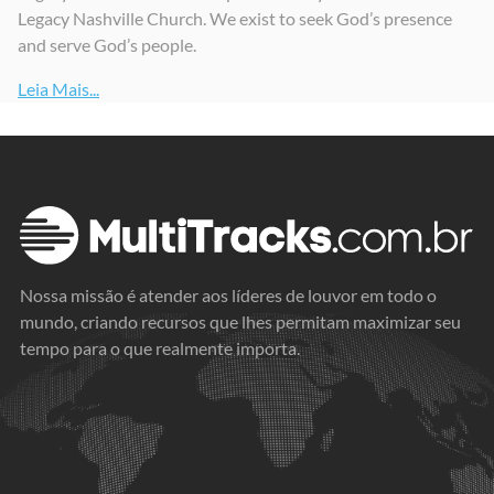
Legacy Nashville Church. We exist to seek God’s presence
Faithful Hands
No One Like The Lord / What A Beautiful Name
23
and serve God’s people.
2024
2024
2025
Leia Mais...
Nossa missão é atender aos líderes de louvor em todo o
mundo, criando recursos que lhes permitam maximizar seu
tempo para o que realmente importa.