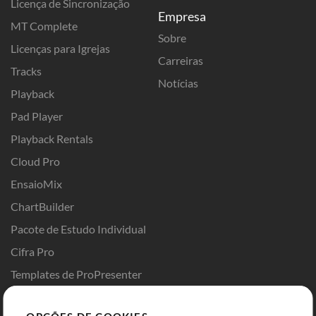
Licença de Sincronização
Empresa
MT Complete
Sobre
Licenças para Igrejas
Carreiras
Tracks
Notícias
Playback
Pad Player
Playback Rentals
Cloud Pro
EnsaioMix
ChartBuilder
Pacote de Estudo Individual
Cifra Pro
Templates de ProPresenter
Sounds