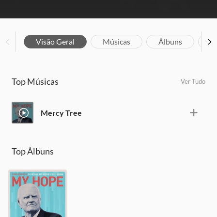
Visão Geral
Músicas
Álbuns
Bi
Top Músicas
Ver Tudo
Mercy Tree
Top Álbuns