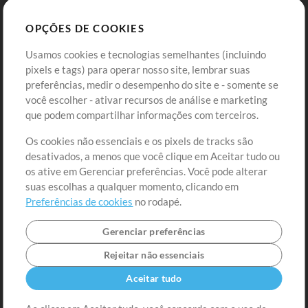
Sounds
OPÇÕES DE COOKIES
Loja
Conta
Usamos cookies e tecnologias semelhantes (incluindo
Comprar Créditos
Entre
pixels e tags) para operar nosso site, lembrar suas
preferências, medir o desempenho do site e - somente se
Conteúdo Grátis
Cadastre-se
você escolher - ativar recursos de análise e marketing
Solicite uma Música
Ir ao carrinho
que podem compartilhar informações com terceiros.
Os cookies não essenciais e os pixels de tracks são
Extras
desativados, a menos que você clique em Aceitar tudo ou
Sessões
os ative em Gerenciar preferências. Você pode alterar
Envie seu conteúdo
suas escolhas a qualquer momento, clicando em
Preferências de cookies
no rodapé.
Playlist
MT Conference
Gerenciar preferências
Rejeitar não essenciais
Aceitar tudo