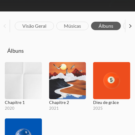
Visão Geral
Músicas
Álbuns
Bi
Álbuns
Chapitre 1
Chapitre 2
Dieu de grâce
2020
2021
2025