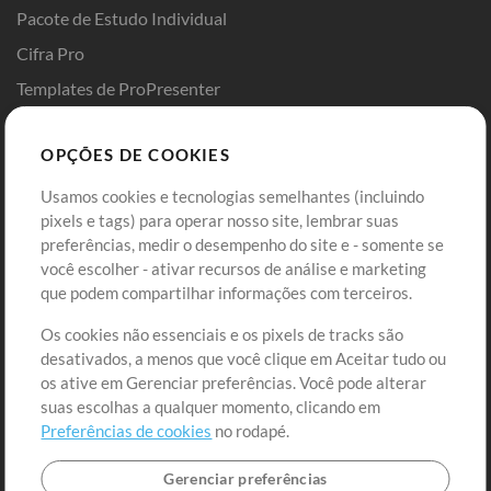
Pacote de Estudo Individual
Cifra Pro
Templates de ProPresenter
Sounds
OPÇÕES DE COOKIES
Loja
Conta
Usamos cookies e tecnologias semelhantes (incluindo
Comprar Créditos
Entre
pixels e tags) para operar nosso site, lembrar suas
preferências, medir o desempenho do site e - somente se
Conteúdo Grátis
Cadastre-se
você escolher - ativar recursos de análise e marketing
Solicite uma Música
Ir ao carrinho
que podem compartilhar informações com terceiros.
Os cookies não essenciais e os pixels de tracks são
Extras
desativados, a menos que você clique em Aceitar tudo ou
Sessões
os ative em Gerenciar preferências. Você pode alterar
Envie seu conteúdo
suas escolhas a qualquer momento, clicando em
Preferências de cookies
no rodapé.
Playlist
MT Conference
Gerenciar preferências