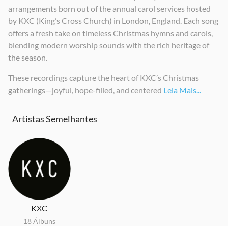
arrangements born out of the annual carol services hosted
by KXC (King’s Cross Church) in London, England. Each song
offers a fresh take on timeless Christmas hymns and carols,
blending modern worship sounds with the rich heritage of
the season.
These recordings capture the heart of KXC’s Christmas
gatherings—joyful, hope-filled, and centered
Leia Mais...
Artistas Semelhantes
KXC
18 Álbuns