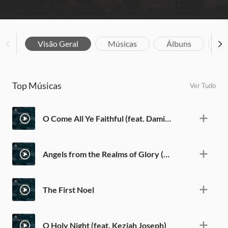
Visão Geral
Músicas
Álbuns
Bi
Top Músicas
Ver Tudo
O Come All Ye Faithful (feat. Damilola)
Angels from the Realms of Glory (feat. Amy Dolley)
The First Noel
O Holy Night (feat. Keziah Joseph)