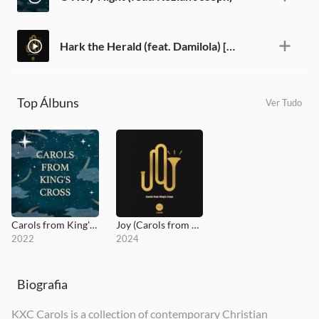
Hark the Herald (feat. Damilola) [Live]
Top Álbuns
Ver Tudo
Carols from King's Cross
Joy (Carols from King's Cross)
2022
2024
Biografia
KXC Carols is a collection of contemporary Christian