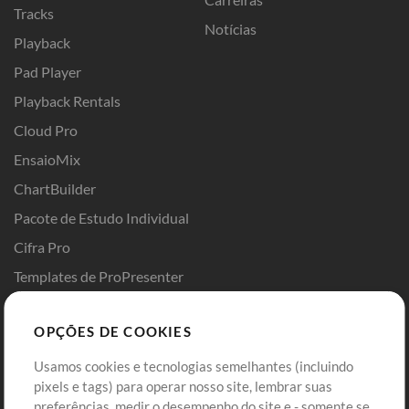
Tracks
Notícias
Playback
Pad Player
Playback Rentals
Cloud Pro
EnsaioMix
ChartBuilder
Pacote de Estudo Individual
Cifra Pro
Templates de ProPresenter
Sounds
OPÇÕES DE COOKIES
Loja
Conta
Usamos cookies e tecnologias semelhantes (incluindo
Comprar Créditos
Entre
pixels e tags) para operar nosso site, lembrar suas
preferências, medir o desempenho do site e - somente se
Conteúdo Grátis
Cadastre-se