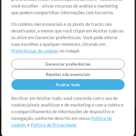
você escolher - ativar recursos de análise e marketing
Solicite uma Música
Ir ao carrinho
que podem compartilhar informações com terceiros.
Os cookies não essenciais e os pixels de tracks são
Extras
desativados, a menos que você clique em Aceitar tudo ou
Sessões
os ative em Gerenciar preferências. Você pode alterar
Envie seu conteúdo
suas escolhas a qualquer momento, clicando em
Preferências de cookies
no rodapé.
Playlist
MT Conference
Gerenciar preferências
Rejeitar não essenciais
Aceitar tudo
Ao clicar em Aceitar tudo, você concorda com o uso de
cookies/pixels analíticos e de marketing e com a coleta e
o compartilhamento de informações de dispositivo e
navegação, conforme descrito em nosso
Política de
cookies
e
Política de Privacidade
.
Termos
|
Política de Privacidade
|
Preferências de cookies
|
Contato