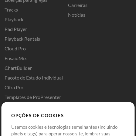
Carreiras
Tracks
Notícias
Playback
Pad Player
Playback Rentals
Cloud Pro
EnsaioMix
ChartBuilder
Pacote de Estudo Individual
Cifra Pro
Templates de ProPresenter
Sounds
OPÇÕES DE COOKIES
Loja
Conta
Usamos cookies e tecnologias semelhantes (incluindo
Comprar Créditos
Entre
pixels e tags) para operar nosso site, lembrar suas