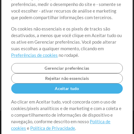
preferências, medir o desempenho do site e - somente se
Conteúdo Grátis
Cadastre-se
você escolher - ativar recursos de análise e marketing
Solicite uma Música
Ir ao carrinho
que podem compartilhar informações com terceiros.
Os cookies não essenciais e os pixels de tracks são
Extras
desativados, a menos que você clique em Aceitar tudo ou
Sessões
os ative em Gerenciar preferências. Você pode alterar
Envie seu conteúdo
suas escolhas a qualquer momento, clicando em
Preferências de cookies
no rodapé.
Playlist
MT Conference
Gerenciar preferências
Rejeitar não essenciais
Aceitar tudo
Ao clicar em Aceitar tudo, você concorda com o uso de
cookies/pixels analíticos e de marketing e com a coleta e
o compartilhamento de informações de dispositivo e
navegação, conforme descrito em nosso
Política de
cookies
e
Política de Privacidade
.
Termos
|
Política de Privacidade
|