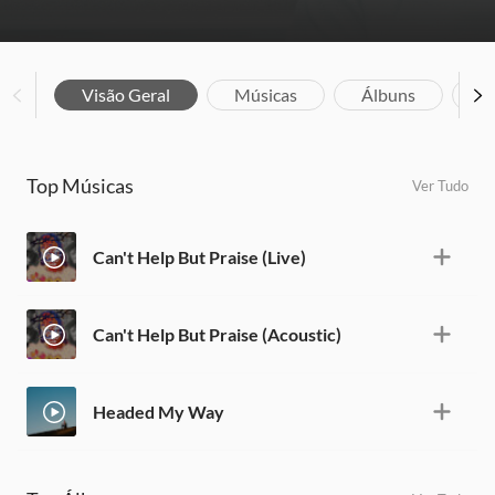
Visão Geral
Músicas
Álbuns
Bi
Top Músicas
Ver Tudo
Can't Help But Praise (Live)
Can't Help But Praise (Acoustic)
Headed My Way