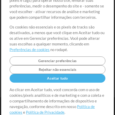
pixels e tags) para operar nosso site, lembrar suas
preferências, medir o desempenho do site e - somente se
Conteúdo Grátis
Cadastre-se
você escolher - ativar recursos de análise e marketing
Solicite uma Música
Ir ao carrinho
que podem compartilhar informações com terceiros.
Os cookies não essenciais e os pixels de tracks são
Extras
desativados, a menos que você clique em Aceitar tudo ou
Sessões
os ative em Gerenciar preferências. Você pode alterar
Envie seu conteúdo
suas escolhas a qualquer momento, clicando em
Preferências de cookies
no rodapé.
Playlist
MT Conference
Gerenciar preferências
Rejeitar não essenciais
Aceitar tudo
Ao clicar em Aceitar tudo, você concorda com o uso de
cookies/pixels analíticos e de marketing e com a coleta e
o compartilhamento de informações de dispositivo e
navegação, conforme descrito em nosso
Política de
cookies
e
Política de Privacidade
.