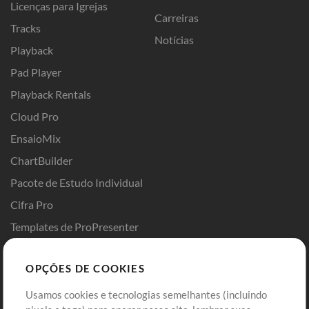
Licenças para Igrejas
Carreiras
Tracks
Notícias
Playback
Pad Player
Playback Rentals
Cloud Pro
EnsaioMix
ChartBuilder
Pacote de Estudo Individual
Cifra Pro
Templates de ProPresenter
Sounds
OPÇÕES DE COOKIES
Loja
Conta
Usamos cookies e tecnologias semelhantes (incluindo
Comprar Créditos
Entre