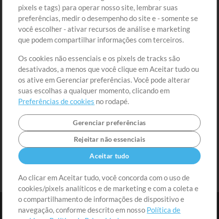
Comprar Créditos
Entre
pixels e tags) para operar nosso site, lembrar suas
preferências, medir o desempenho do site e - somente se
Conteúdo Grátis
Cadastre-se
você escolher - ativar recursos de análise e marketing
Solicite uma Música
Ir ao carrinho
que podem compartilhar informações com terceiros.
Os cookies não essenciais e os pixels de tracks são
Extras
desativados, a menos que você clique em Aceitar tudo ou
Sessões
os ative em Gerenciar preferências. Você pode alterar
Envie seu conteúdo
suas escolhas a qualquer momento, clicando em
Preferências de cookies
no rodapé.
Playlist
MT Conference
Gerenciar preferências
Rejeitar não essenciais
Aceitar tudo
Ao clicar em Aceitar tudo, você concorda com o uso de
cookies/pixels analíticos e de marketing e com a coleta e
o compartilhamento de informações de dispositivo e
navegação, conforme descrito em nosso
Política de