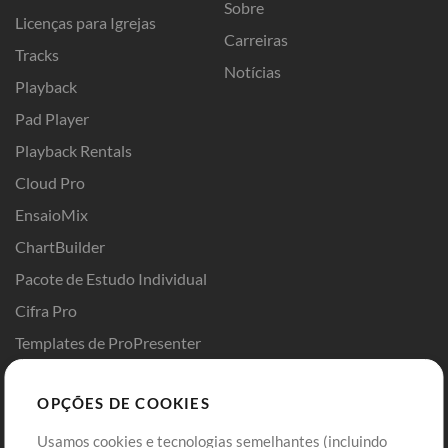
Sobre
Licenças para Igrejas
Carreiras
Tracks
Notícias
Playback
Pad Player
Playback Rentals
Cloud Pro
EnsaioMix
ChartBuilder
Pacote de Estudo Individual
Cifra Pro
Templates de ProPresenter
Sounds
OPÇÕES DE COOKIES
Loja
Conta
Usamos cookies e tecnologias semelhantes (incluindo