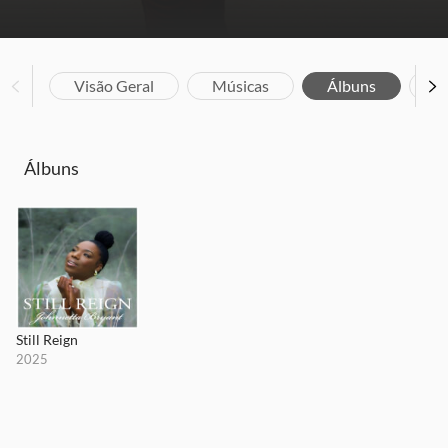
Visão Geral
Músicas
Álbuns
Bi
Álbuns
Still Reign
2025