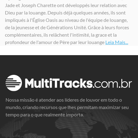
Jade et Joseph Charette ont développés leur relation avec
Saint et élevé (feat. Jean-Daniel Labrie) - Single
Les bras du très-haut
Dieu par la louange. Depuis déjà quelques années, ils sont
2021
2022
impliqués à l'Église Oasis au niveau de l'équipe de louange,
de la jeunesse et de Générations Unité. Grâce à leurs forces
complémentaires, ils relâchent l'intimité, la grace et la
profondeur de l'amour de Père par leur louange
Leia Mais...
Nossa missão é atender aos líderes de louvor em todo o
mundo, criando recursos que lhes permitam maximizar seu
tempo para o que realmente importa.