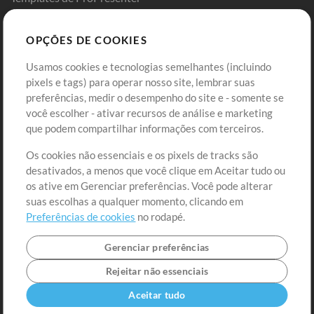
Sounds
OPÇÕES DE COOKIES
Loja
Conta
Usamos cookies e tecnologias semelhantes (incluindo
Comprar Créditos
Entre
pixels e tags) para operar nosso site, lembrar suas
preferências, medir o desempenho do site e - somente se
Conteúdo Grátis
Cadastre-se
você escolher - ativar recursos de análise e marketing
Solicite uma Música
Ir ao carrinho
que podem compartilhar informações com terceiros.
Os cookies não essenciais e os pixels de tracks são
Extras
desativados, a menos que você clique em Aceitar tudo ou
Sessões
os ative em Gerenciar preferências. Você pode alterar
Envie seu conteúdo
suas escolhas a qualquer momento, clicando em
Preferências de cookies
no rodapé.
Playlist
MT Conference
Gerenciar preferências
Rejeitar não essenciais
Aceitar tudo