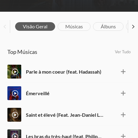
Visão Geral
Músicas
Álbuns
Bi
Top Músicas
Ver Tudo
Parle à mon coeur (feat. Hadassah)
Émerveillé
Saint et élevé (Feat. Jean-Daniel Labrie)
Les bras du très-haut (feat. Philippe Joseph Bedard) - Single