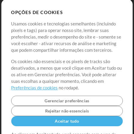
Sounds
OPÇÕES DE COOKIES
Loja
Conta
Usamos cookies e tecnologias semelhantes (incluindo
Comprar Créditos
Entre
pixels e tags) para operar nosso site, lembrar suas
preferências, medir o desempenho do site e - somente se
Conteúdo Grátis
Cadastre-se
você escolher - ativar recursos de análise e marketing
Solicite uma Música
Ir ao carrinho
que podem compartilhar informações com terceiros.
Os cookies não essenciais e os pixels de tracks são
Extras
desativados, a menos que você clique em Aceitar tudo ou
Sessões
os ative em Gerenciar preferências. Você pode alterar
Envie seu conteúdo
suas escolhas a qualquer momento, clicando em
Preferências de cookies
no rodapé.
Playlist
MT Conference
Gerenciar preferências
Rejeitar não essenciais
Aceitar tudo