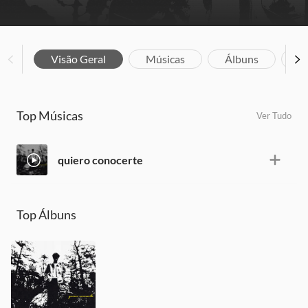
Visão Geral
Músicas
Álbuns
Bi
Top Músicas
Ver Tudo
quiero conocerte
Top Álbuns