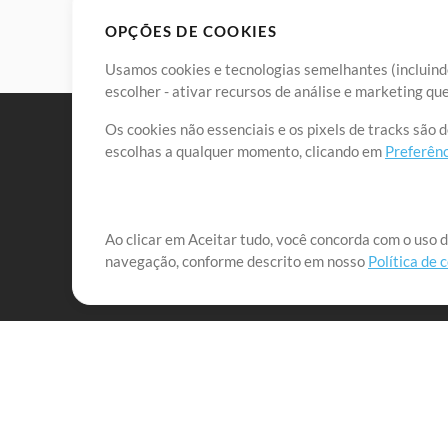
OPÇÕES DE COOKIES
Usamos cookies e tecnologias semelhantes (incluindo
escolher - ativar recursos de análise e marketing q
Os cookies não essenciais e os pixels de tracks são 
escolhas a qualquer momento, clicando em
Preferênc
Nossa missão é atender aos líderes de louvor em tod
Ao clicar em Aceitar tudo, você concorda com o uso d
navegação, conforme descrito em nosso
Política de 
que lhes permitam maximizar seu tempo para o que 
Mix Aumentada