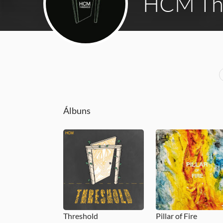
HCM Th
Álbuns
Threshold
Pillar of Fire