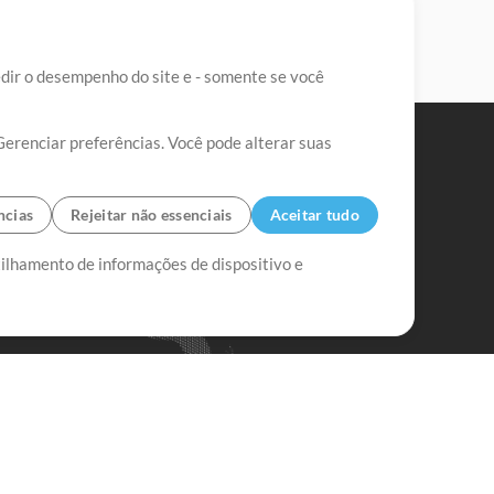
edir o desempenho do site e - somente se você
Gerenciar preferências. Você pode alterar suas
ncias
Rejeitar não essenciais
Aceitar tudo
tilhamento de informações de dispositivo e
Mix Aumentada
Mix Diminuída
Começar