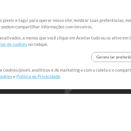
 pixels e tags) para operar nosso site, lembrar suas preferências, m
ue podem compartilhar informações com terceiros.
desativados, a menos que você clique em Aceitar tudo ou os ative em 
ias de cookies
no rodapé.
Gerenciar preferê
o o mundo, criando recursos
e cookies/pixels analíticos e de marketing e com a coleta e o compar
cookies
e
Política de Privacidade
.
realmente importa.