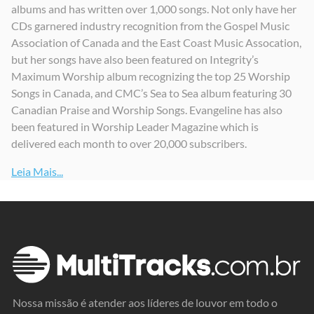
albums and has written over 1,000 songs. Not only have her
CDs garnered industry recognition from the Gospel Music
Association of Canada and the East Coast Music Assocation,
but her songs have also been featured on Integrity’s
Maximum Worship album recognizing the top 25 Worship
Songs in Canada, and CMC’s Sea to Sea album featuring 30
Canadian Praise and Worship Songs. Evangeline has also
been featured in Worship Leader Magazine which is
delivered each month to over 20,000 subscribers.
Leia Mais...
Nossa missão é atender aos líderes de louvor em todo o