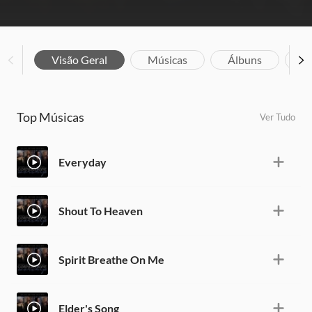
Visão Geral
Músicas
Álbuns
V
Top Músicas
Ver Tudo
Everyday
Shout To Heaven
Spirit Breathe On Me
Elder's Song