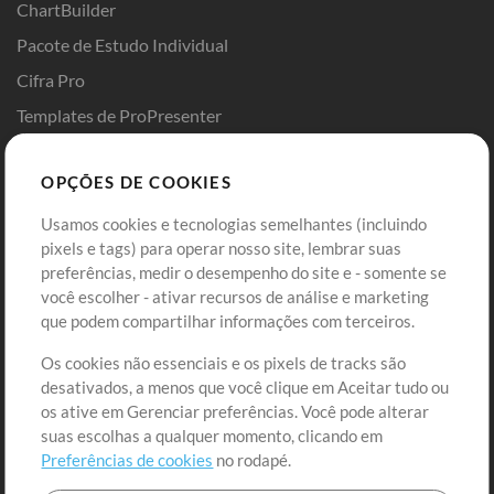
ChartBuilder
Pacote de Estudo Individual
Cifra Pro
Templates de ProPresenter
Sounds
OPÇÕES DE COOKIES
Loja
Conta
Usamos cookies e tecnologias semelhantes (incluindo
Comprar Créditos
Entre
pixels e tags) para operar nosso site, lembrar suas
preferências, medir o desempenho do site e - somente se
Conteúdo Grátis
Cadastre-se
você escolher - ativar recursos de análise e marketing
Solicite uma Música
Ir ao carrinho
que podem compartilhar informações com terceiros.
Os cookies não essenciais e os pixels de tracks são
Extras
desativados, a menos que você clique em Aceitar tudo ou
Sessões
os ative em Gerenciar preferências. Você pode alterar
Envie seu conteúdo
suas escolhas a qualquer momento, clicando em
Preferências de cookies
no rodapé.
Playlist