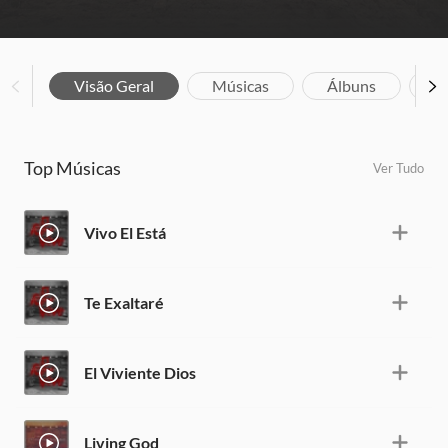
Visão Geral
Músicas
Álbuns
Bi
Top Músicas
Ver Tudo
Vivo El Está
Te Exaltaré
El Viviente Dios
Living God