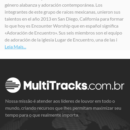
género alabanza y adoración contemporánea. Los
integrantes de este grupo de raíces mexicanas, unieron sus
talentos en el año 2013 en San Diego, California para formar
lo que hoy es Encounter Worship que en español significa
«Adoración de Encuentro». Sus seis miembros son el equipo
de adoración de la iglesia Lugar de Encuentro, una de las i
Leia Mais...
Nossa missão é atender aos líderes de louvor em todo o
mundo, criando recursos que lhes permitam maximizar seu
tempo para o que realmente importa.