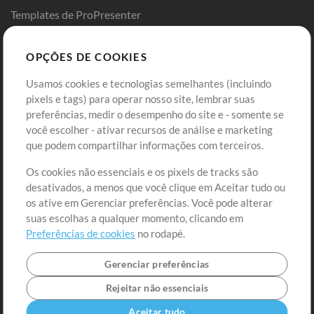
Templates de ProPresenter
Sounds
OPÇÕES DE COOKIES
Loja
Conta
Usamos cookies e tecnologias semelhantes (incluindo
Comprar Créditos
Entre
pixels e tags) para operar nosso site, lembrar suas
preferências, medir o desempenho do site e - somente se
Conteúdo Grátis
Cadastre-se
você escolher - ativar recursos de análise e marketing
Solicite uma Música
Ir ao carrinho
que podem compartilhar informações com terceiros.
Os cookies não essenciais e os pixels de tracks são
Extras
desativados, a menos que você clique em Aceitar tudo ou
Sessões
os ative em Gerenciar preferências. Você pode alterar
Envie seu conteúdo
suas escolhas a qualquer momento, clicando em
Preferências de cookies
no rodapé.
Playlist
MT Conference
Gerenciar preferências
Rejeitar não essenciais
Aceitar tudo