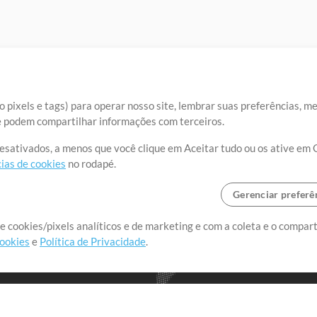
 pixels e tags) para operar nosso site, lembrar suas preferências, m
ue podem compartilhar informações com terceiros.
desativados, a menos que você clique em Aceitar tudo ou os ative em 
ias de cookies
no rodapé.
Gerenciar preferê
o o mundo, criando recursos
e cookies/pixels analíticos e de marketing e com a coleta e o compar
cookies
e
Política de Privacidade
.
realmente importa.