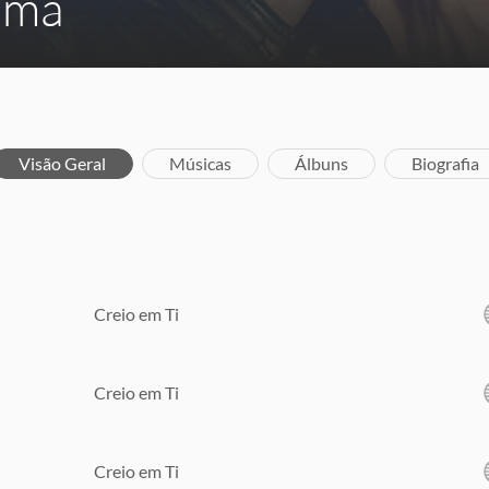
ima
Visão Geral
Músicas
Álbuns
Biografia
Creio em Ti
Creio em Ti
Creio em Ti