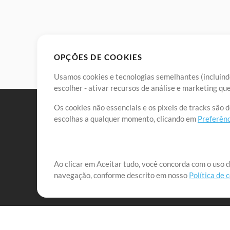
OPÇÕES DE COOKIES
Usamos cookies e tecnologias semelhantes (incluindo
escolher - ativar recursos de análise e marketing q
Os cookies não essenciais e os pixels de tracks são 
escolhas a qualquer momento, clicando em
Preferênc
Nossa missão é atender aos líderes de louvor em tod
Ao clicar em Aceitar tudo, você concorda com o uso d
navegação, conforme descrito em nosso
Política de 
que lhes permitam maximizar seu tempo para o que 