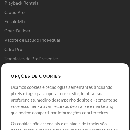
Playback Rentals
Cloud Pro
EnsaioMix
ChartBuilder
Pacote de Estudo Individual
Cifra Pro
Templates de ProPresenter
Sounds
OPÇÕES DE COOKIES
Loja
Conta
Usamos cookies e tecnologias semelhantes (incluindo
Comprar Créditos
Entre
pixels e tags) para operar nosso site, lembrar suas
preferências, medir o desempenho do site e - somente se
Conteúdo Grátis
Cadastre-se
você escolher - ativar recursos de análise e marketing
Solicite uma Música
Ir ao carrinho
que podem compartilhar informações com terceiros.
Os cookies não essenciais e os pixels de tracks são
Extras