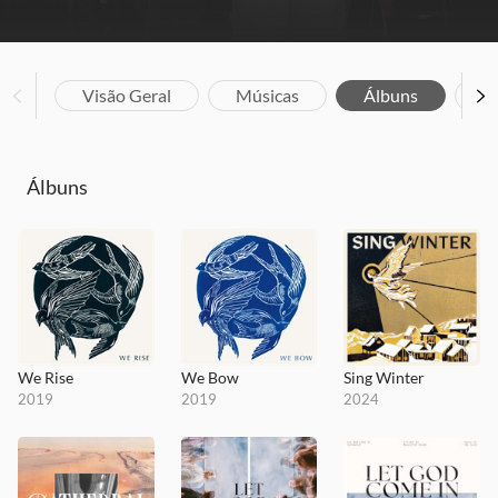
Visão Geral
Músicas
Álbuns
V
Álbuns
We Rise
We Bow
Sing Winter
2019
2019
2024