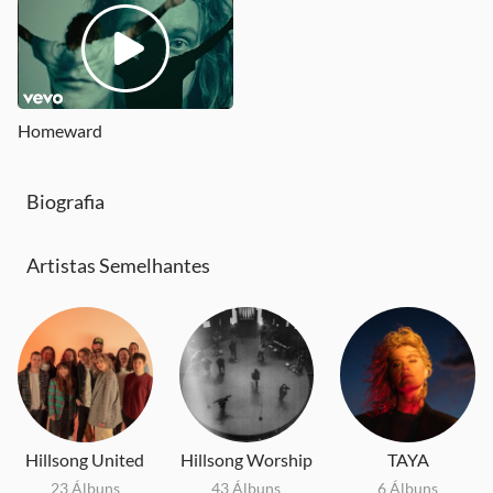
Entregado (Abandoned)[with Kim Richards]
Happy To Be Here
Sold out, sincerely
2024
2026
2024
Homeward
Biografia
Artistas Semelhantes
Hillsong United
Hillsong Worship
TAYA
23 Álbuns
43 Álbuns
6 Álbuns