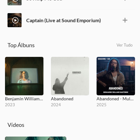
Captain (Live at Sound Emporium)
Top Álbuns
Ver Tudo
Benjamin William Hastings (And Then Some)
Abandoned
Abandoned - MultiTracks.com Session
2023
2024
2025
Vídeos