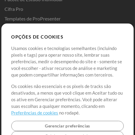
Cifra Pro
Templates de ProPresenter
Sounds
OPÇÕES DE COOKIES
Loja
Conta
Usamos cookies e tecnologias semelhantes (incluindo
Comprar Créditos
Entre
pixels e tags) para operar nosso site, lembrar suas
preferências, medir o desempenho do site e - somente se
Conteúdo Grátis
Cadastre-se
você escolher - ativar recursos de análise e marketing
Solicite uma Música
Ir ao carrinho
que podem compartilhar informações com terceiros.
Os cookies não essenciais e os pixels de tracks são
Extras
desativados, a menos que você clique em Aceitar tudo ou
Sessões
os ative em Gerenciar preferências. Você pode alterar
Envie seu conteúdo
suas escolhas a qualquer momento, clicando em
Preferências de cookies
no rodapé.
Playlist
MT Conference
Gerenciar preferências