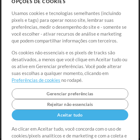
OPÇÕES DE COOKIES
Loja
Conta
Usamos cookies e tecnologias semelhantes (incluindo
Comprar Créditos
Entre
pixels e tags) para operar nosso site, lembrar suas
preferências, medir o desempenho do site e - somente se
Conteúdo Grátis
Cadastre-se
você escolher - ativar recursos de análise e marketing
Solicite uma Música
Ir ao carrinho
que podem compartilhar informações com terceiros.
Os cookies não essenciais e os pixels de tracks são
Extras
desativados, a menos que você clique em Aceitar tudo ou
Sessões
os ative em Gerenciar preferências. Você pode alterar
Envie seu conteúdo
suas escolhas a qualquer momento, clicando em
Preferências de cookies
no rodapé.
Playlist
MT Conference
Gerenciar preferências
Rejeitar não essenciais
Aceitar tudo
Ao clicar em Aceitar tudo, você concorda com o uso de
cookies/pixels analíticos e de marketing e com a coleta e