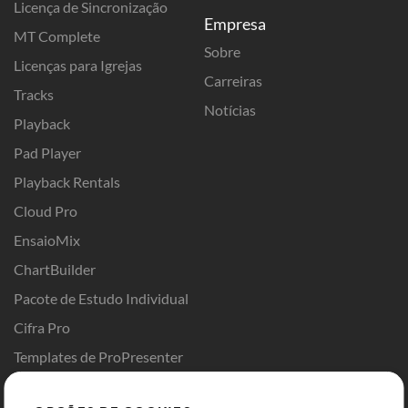
Licença de Sincronização
Empresa
MT Complete
Sobre
Licenças para Igrejas
Carreiras
Tracks
Notícias
Playback
Pad Player
Playback Rentals
Cloud Pro
EnsaioMix
ChartBuilder
Pacote de Estudo Individual
Cifra Pro
Templates de ProPresenter
Sounds