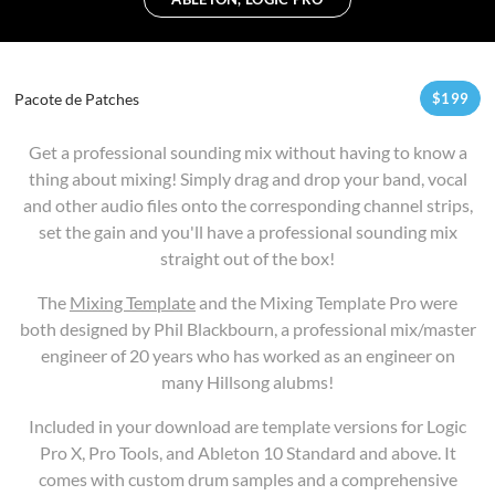
Pacote de Patches
$
199
Get a professional sounding mix without having to know a
thing about mixing! Simply drag and drop your band, vocal
and other audio files onto the corresponding channel strips,
set the gain and you'll have a professional sounding mix
straight out of the box!
The
Mixing Template
and the Mixing Template Pro were
both designed by Phil Blackbourn, a professional mix/master
engineer of 20 years who has worked as an engineer on
many Hillsong alubms!
Included in your download are template versions for Logic
Pro X, Pro Tools, and Ableton 10 Standard and above. It
comes with custom drum samples and a comprehensive