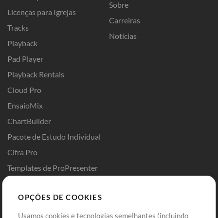
Sobre
Licenças para Igrejas
Carreiras
Tracks
Notícias
Playback
Pad Player
Playback Rentals
Cloud Pro
EnsaioMix
ChartBuilder
Pacote de Estudo Individual
Cifra Pro
Templates de ProPresenter
Sounds
OPÇÕES DE COOKIES
Loja
Conta
Usamos cookies e tecnologias semelhantes (incluindo