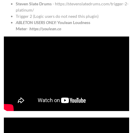
Steven Slate Drums
- https://stevenslatedrums.com/trigger-2-
platinum/
Trigger 2 (Logic users do not need this plugin)
ABLETON USERS ONLY:
Youlean Loudness
Meter
-
https://youlean.co