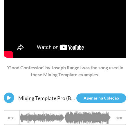
'Good Confession' by Joseph Rangel was the song used in
these Mixing Template examples.
Mixing Template Pro (Before & After)
Apenas na Coleção
0:00
0:00