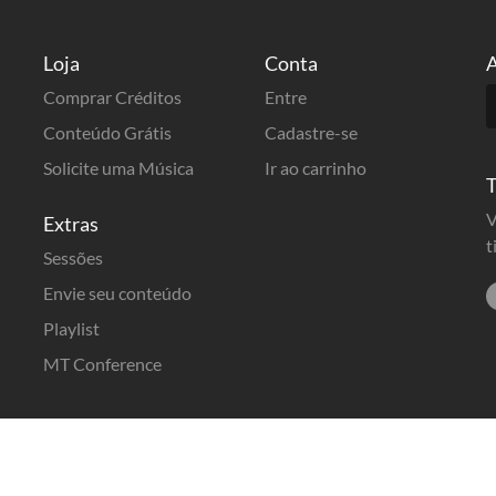
Loja
Conta
A
Comprar Créditos
Entre
Conteúdo Grátis
Cadastre-se
Solicite uma Música
Ir ao carrinho
T
V
Extras
t
Sessões
Envie seu conteúdo
Playlist
MT Conference