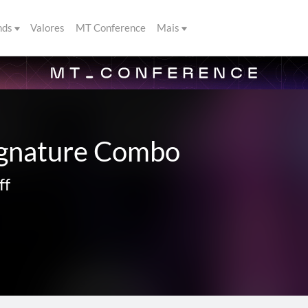
nds
Valores
MT Conference
Mais
ignature Combo
ff