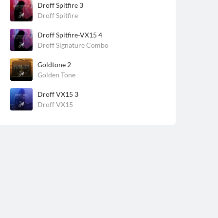
Droff Spitfire 3
Droff Spitfire
Droff Spitfire-VX15 4
Droff Signature Combo
Goldtone 2
Golden Tone
Droff VX15 3
Droff VX15