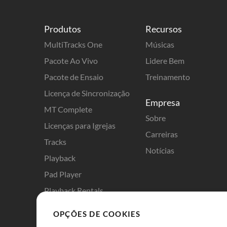
Produtos
Recursos
MultiTracks One
Músicas
Pacote Ao Vivo
Lidere Bem
Pacote de Ensaio
Treinamento
Licença de Sincronização
Empresa
MT Complete
Sobre
Licenças para Igrejas
Carreiras
Tracks
Notícias
Playback
Pad Player
Playback Rentals
Cloud Pro
OPÇÕES DE COOKIES
EnsaioMix