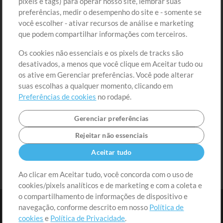
pixels e tags) para operar nosso site, lembrar suas
preferências, medir o desempenho do site e - somente se
Conteúdo Grátis
Cadastre-se
você escolher - ativar recursos de análise e marketing
Solicite uma Música
Ir ao carrinho
que podem compartilhar informações com terceiros.
Os cookies não essenciais e os pixels de tracks são
Extras
desativados, a menos que você clique em Aceitar tudo ou
Sessões
os ative em Gerenciar preferências. Você pode alterar
Envie seu conteúdo
suas escolhas a qualquer momento, clicando em
Preferências de cookies
no rodapé.
Playlist
MT Conference
Gerenciar preferências
Rejeitar não essenciais
Aceitar tudo
Ao clicar em Aceitar tudo, você concorda com o uso de
cookies/pixels analíticos e de marketing e com a coleta e
o compartilhamento de informações de dispositivo e
navegação, conforme descrito em nosso
Política de
cookies
e
Política de Privacidade
.