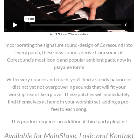
Incorporating the signature sound-design of Coresound into
every patch, these new sounds derive from some of
Coresound’s most iconic and popular ambient pads, now in
playable form!
With every nuance and touch, you’ll find a steady balance of
distinct yet not overpowering sounds that will fit your
worship team like a glove. These patches will immediately
find themselves at home in your worship set, adding a pro-
feel to each song.
This product requires no additional third party plugins!
Available for
MainStage
,
Logic
and
Kontakt