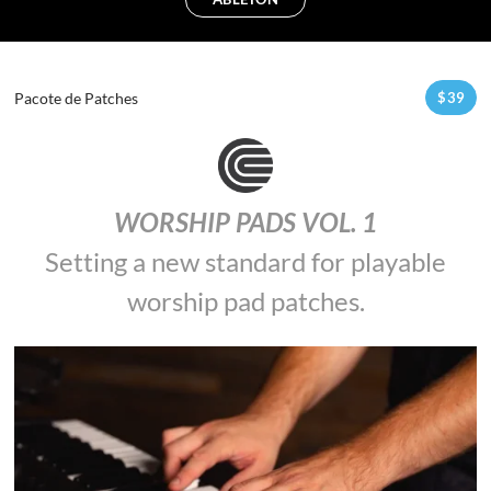
Pacote de Patches
$
39
WORSHIP PADS VOL. 1
Setting a new standard for playable
worship pad patches.