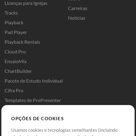
Licenças para Igrejas
Carreiras
Tracks
Notícias
Playback
Pad Player
Playback Rentals
Cloud Pro
EnsaioMix
ChartBuilder
Pacote de Estudo Individual
Cifra Pro
Templates de ProPresenter
Sounds
OPÇÕES DE COOKIES
Loja
Conta
Usamos cookies e tecnologias semelhantes (incluindo
Comprar Créditos
Entre