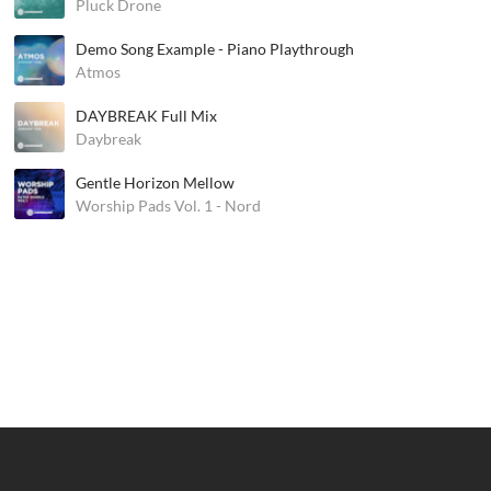
Pluck Drone
Demo Song Example - Piano Playthrough
Atmos
DAYBREAK Full Mix
Daybreak
Gentle Horizon Mellow
Worship Pads Vol. 1 - Nord