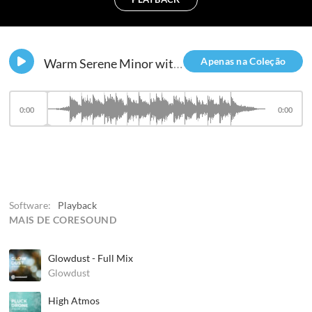
Apenas na Coleção
Warm Serene Minor with Piano
0:00
0:00
Software:
Playback
MAIS DE CORESOUND
Glowdust - Full Mix
Glowdust
High Atmos