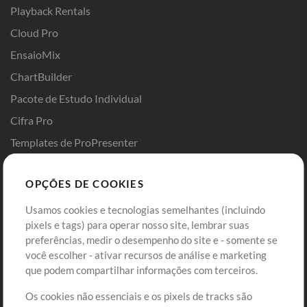
Playback Rentals
Cloud Pro
EnsaioMix
ChartBuilder
Pacote de Estudo Individual
Cifra Pro
Templates de ProPresenter
Sounds
OPÇÕES DE COOKIES
Loja
Conta
Usamos cookies e tecnologias semelhantes (incluindo
Comprar Créditos
Entre
pixels e tags) para operar nosso site, lembrar suas
preferências, medir o desempenho do site e - somente se
Conteúdo Grátis
Cadastre-se
você escolher - ativar recursos de análise e marketing
Solicite uma Música
Ir ao carrinho
que podem compartilhar informações com terceiros.
Os cookies não essenciais e os pixels de tracks são
Extras