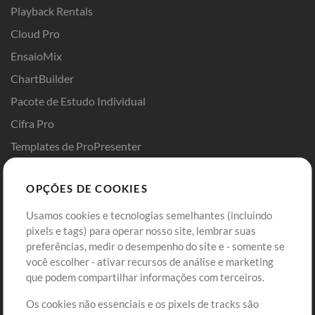
Playback Rentals
Cloud Pro
EnsaioMix
ChartBuilder
Pacote de Estudo Individual
Cifra Pro
Templates de ProPresenter
Sounds
OPÇÕES DE COOKIES
Loja
Conta
Usamos cookies e tecnologias semelhantes (incluindo
Comprar Créditos
Entre
pixels e tags) para operar nosso site, lembrar suas
preferências, medir o desempenho do site e - somente se
Conteúdo Grátis
Cadastre-se
você escolher - ativar recursos de análise e marketing
Solicite uma Música
Ir ao carrinho
que podem compartilhar informações com terceiros.
Os cookies não essenciais e os pixels de tracks são
Extras