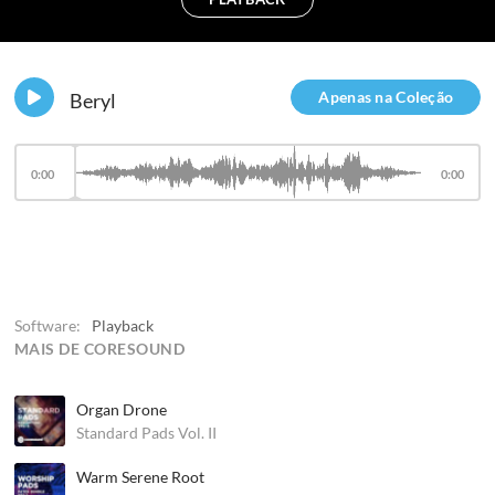
Apenas na Coleção
Beryl
0:00
0:00
Software:
Playback
MAIS DE CORESOUND
Organ Drone
Standard Pads Vol. II
Warm Serene Root