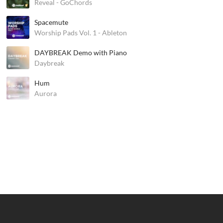
Reveal - GoChords
Spacemute
Worship Pads Vol. 1 - Ableton
DAYBREAK Demo with Piano
Daybreak
Hum
Aurora