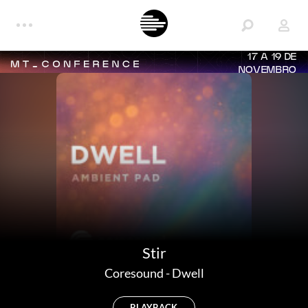
17 A 19 DE
NOVEMBRO
Stir
Coresound
-
Dwell
PLAYBACK