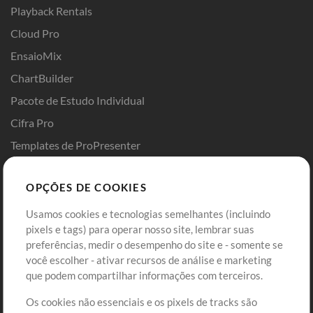
Playback Rentals
Cloud Pro
EnsaioMix
ChartBuilder
Pacote de Estudo Individual
Cifra Pro
Templates de ProPresenter
Sounds
OPÇÕES DE COOKIES
Loja
Conta
Usamos cookies e tecnologias semelhantes (incluindo
Comprar Créditos
Entre
pixels e tags) para operar nosso site, lembrar suas
preferências, medir o desempenho do site e - somente se
Conteúdo Grátis
Cadastre-se
você escolher - ativar recursos de análise e marketing
Solicite uma Música
Ir ao carrinho
que podem compartilhar informações com terceiros.
Os cookies não essenciais e os pixels de tracks são
Extras