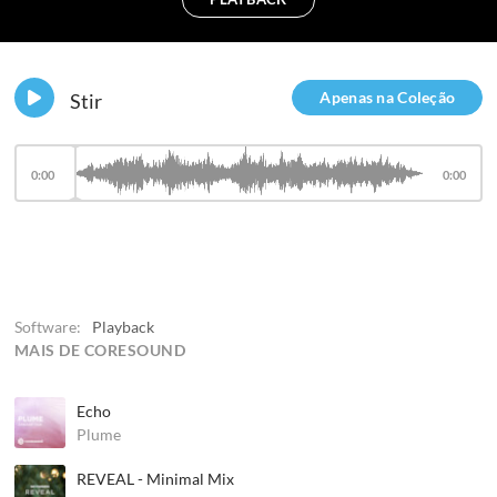
Apenas na Coleção
Stir
0:00
0:00
Software:
Playback
MAIS DE CORESOUND
Echo
Plume
REVEAL - Minimal Mix