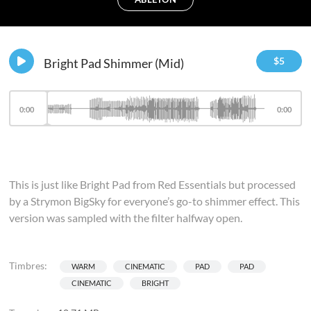
$
5
Bright Pad Shimmer (Mid)
0:00
0:00
This is just like Bright Pad from Red Essentials but processed
by a Strymon BigSky for everyone’s go-to shimmer effect. This
version was sampled with the filter halfway open.
Timbres:
WARM
CINEMATIC
PAD
PAD
CINEMATIC
BRIGHT