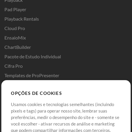
Pad Player
Playback Rentals
Cloud Pro
EnsaioMix
ChartBuilder
Pacote de Estudo Individual
Cifra Pro
Templates de ProPresenter
Sounds
OPÇÕES DE COOKIES
Loja
Conta
Usamos cookies e tecnologias semelhantes (incluindo
Comprar Créditos
Entre
pixels e tags) para operar nosso site, lembrar suas
preferências, medir o desempenho do site e - somente se
Conteúdo Grátis
Cadastre-se
você escolher - ativar recursos de análise e marketing
Solicite uma Música
Ir ao carrinho
que podem compartilhar informações com terceiros.