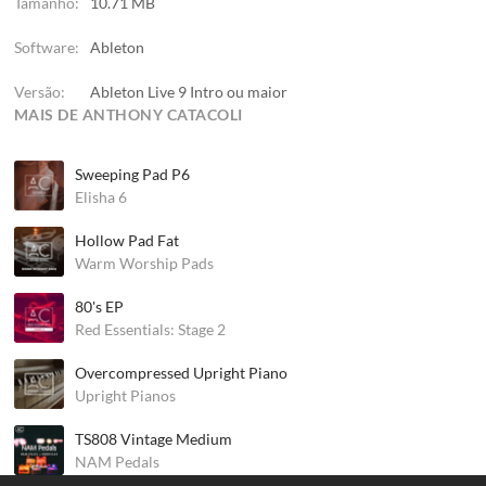
Tamanho:
10.71 MB
Software:
Ableton
Versão:
Ableton Live 9 Intro ou maior
MAIS DE ANTHONY CATACOLI
Sweeping Pad P6
Elisha 6
Hollow Pad Fat
Warm Worship Pads
80's EP
Red Essentials: Stage 2
Overcompressed Upright Piano
Upright Pianos
TS808 Vintage Medium
NAM Pedals