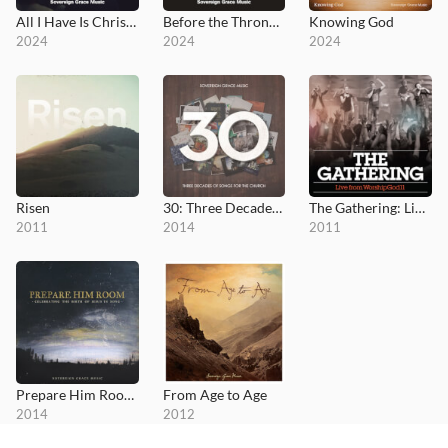
All I Have Is Christ (Live at WorshipGod)
Before the Throne of God Above
Knowing God
2024
2024
2024
Risen
30: Three Decades of Songs for the Church
The Gathering: Live from WorshipGod11
2011
2014
2011
Prepare Him Room: Celebrating the Birth of Jesus in Song
From Age to Age
2014
2012