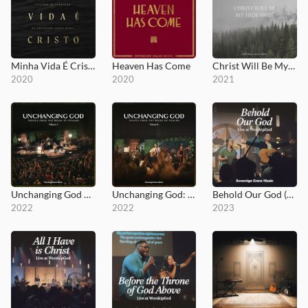
Minha Vida É Cristo
Heaven Has Come
Christ Will Be My Hideaway
2020
2020
2021
Unchanging God Vol. 1
Unchanging God: Songs From the Book of Psalms, Vol. 2
Behold Our God (Live at WorshipGod)
2022
2022
2023