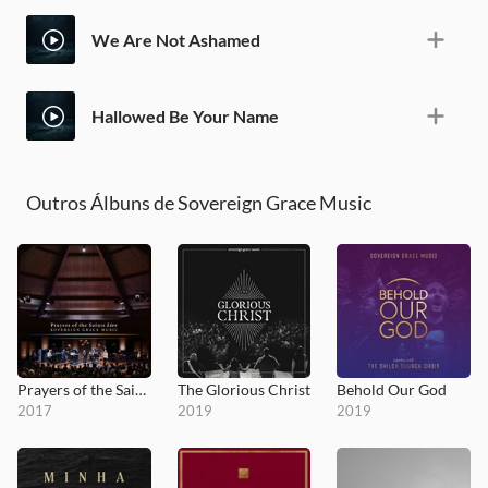
We Are Not Ashamed
Hallowed Be Your Name
Outros Álbuns de Sovereign Grace Music
Prayers of the Saints
The Glorious Christ
Behold Our God
2017
2019
2019