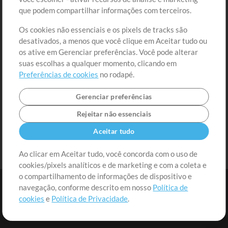
Solicite uma Música
Ir ao carrinho
que podem compartilhar informações com terceiros.
Os cookies não essenciais e os pixels de tracks são
Extras
desativados, a menos que você clique em Aceitar tudo ou
Sessões
os ative em Gerenciar preferências. Você pode alterar
Envie seu conteúdo
suas escolhas a qualquer momento, clicando em
Preferências de cookies
no rodapé.
Playlist
MT Conference
Gerenciar preferências
Rejeitar não essenciais
Aceitar tudo
Ao clicar em Aceitar tudo, você concorda com o uso de
cookies/pixels analíticos e de marketing e com a coleta e
o compartilhamento de informações de dispositivo e
navegação, conforme descrito em nosso
Política de
cookies
e
Política de Privacidade
.
Termos
|
Política de Privacidade
|
Preferências de cookies
|
Contato