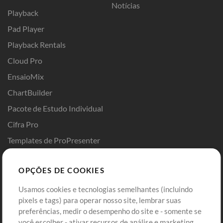
Notícias
Playback
Pad Player
Playback Rentals
Cloud Pro
EnsaioMix
ChartBuilder
Pacote de Estudo Individual
Cifra Pro
Templates de ProPresenter
Sounds
OPÇÕES DE COOKIES
Loja
Conta
Usamos cookies e tecnologias semelhantes (incluindo
Comprar Créditos
Entre
pixels e tags) para operar nosso site, lembrar suas
preferências, medir o desempenho do site e - somente se
Conteúdo Grátis
Cadastre-se
você escolher - ativar recursos de análise e marketing