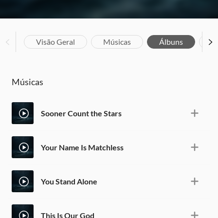
Visão Geral
Músicas
Álbuns
Bi
Músicas
Sooner Count the Stars
Your Name Is Matchless
You Stand Alone
This Is Our God