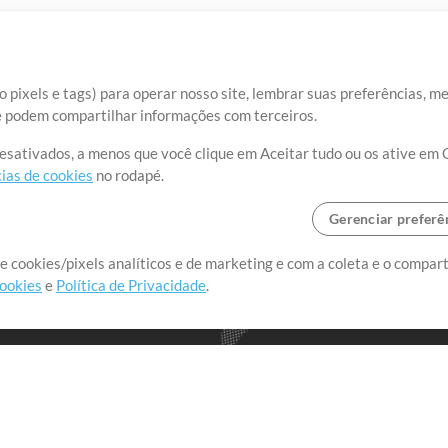
 pixels e tags) para operar nosso site, lembrar suas preferências, m
ue podem compartilhar informações com terceiros.
desativados, a menos que você clique em Aceitar tudo ou os ative em 
ias de cookies
no rodapé.
Gerenciar preferê
o o mundo, criando recursos
e cookies/pixels analíticos e de marketing e com a coleta e o compar
cookies
e
Política de Privacidade
.
realmente importa.