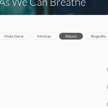
 As We Can Breathe
Visão Geral
Músicas
Álbuns
Biografia