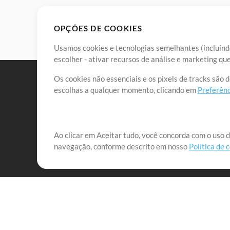
OPÇÕES DE COOKIES
Usamos cookies e tecnologias semelhantes (incluindo
escolher - ativar recursos de análise e marketing q
Os cookies não essenciais e os pixels de tracks são 
escolhas a qualquer momento, clicando em
Preferênc
Nossa missão é atender aos líderes de louvor em tod
Ao clicar em Aceitar tudo, você concorda com o uso d
navegação, conforme descrito em nosso
Política de 
que lhes permitam maximizar seu tempo para o que 