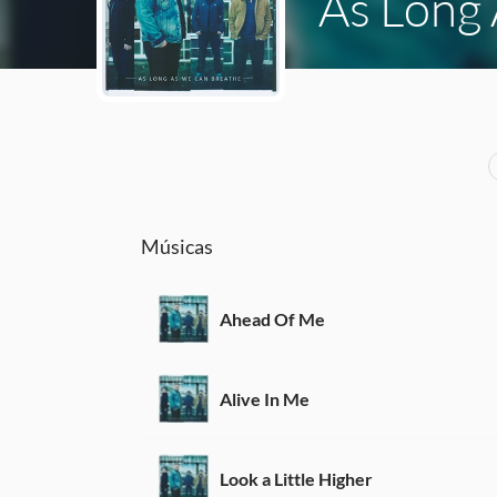
As Long
Músicas
Ahead Of Me
Alive In Me
Look a Little Higher