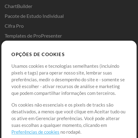
ChartBuilder
Pacote de Estudo Individual
Cifra Pro
Templates de ProPresenter
Sounds
OPÇÕES DE COOKIES
Loja
Conta
Usamos cookies e tecnologias semelhantes (incluindo
Comprar Créditos
Entre
pixels e tags) para operar nosso site, lembrar suas
preferências, medir o desempenho do site e - somente se
Conteúdo Grátis
Cadastre-se
você escolher - ativar recursos de análise e marketing
Solicite uma Música
Ir ao carrinho
que podem compartilhar informações com terceiros.
Os cookies não essenciais e os pixels de tracks são
Extras
desativados, a menos que você clique em Aceitar tudo ou
Sessões
os ative em Gerenciar preferências. Você pode alterar
Envie seu conteúdo
suas escolhas a qualquer momento, clicando em
Preferências de cookies
no rodapé.
Playlist