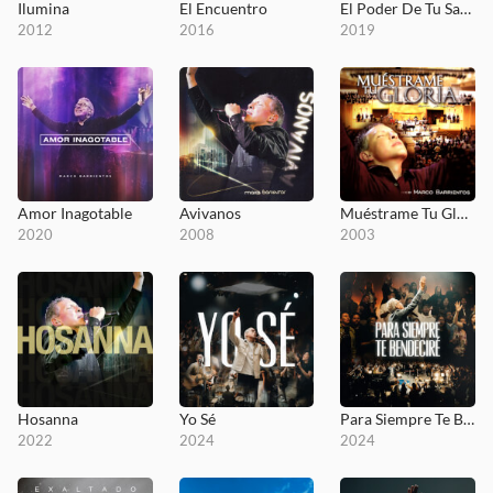
Ilumina
El Encuentro
El Poder De Tu Sangre
2012
2016
2019
Amor Inagotable
Avivanos
Muéstrame Tu Gloria
2020
2008
2003
Hosanna
Yo Sé
Para Siempre Te Bendeciré
2022
2024
2024