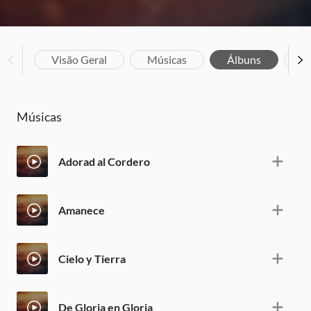
Visão Geral
Músicas
Álbuns
Bi
Músicas
Adorad al Cordero
Amanece
Cielo y Tierra
De Gloria en Gloria