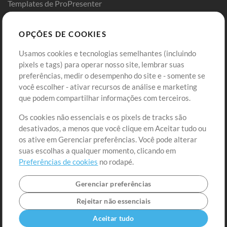
Templates de ProPresenter
Sounds
OPÇÕES DE COOKIES
Loja
Conta
Usamos cookies e tecnologias semelhantes (incluindo
Comprar Créditos
Entre
pixels e tags) para operar nosso site, lembrar suas
preferências, medir o desempenho do site e - somente se
Conteúdo Grátis
Cadastre-se
você escolher - ativar recursos de análise e marketing
Solicite uma Música
Ir ao carrinho
que podem compartilhar informações com terceiros.
Os cookies não essenciais e os pixels de tracks são
Extras
desativados, a menos que você clique em Aceitar tudo ou
Sessões
os ative em Gerenciar preferências. Você pode alterar
Envie seu conteúdo
suas escolhas a qualquer momento, clicando em
Preferências de cookies
no rodapé.
Playlist
MT Conference
Gerenciar preferências
Rejeitar não essenciais
Aceitar tudo