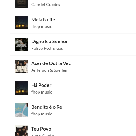
Gabriel Guedes
Meia Noite
fhop music
Digno É o Senhor
Felipe Rodrigues
Acende Outra Vez
Jefferson & Suellen
Há Poder
fhop music
Bendito é o Rei
fhop music
Teu Povo
Novo Canto