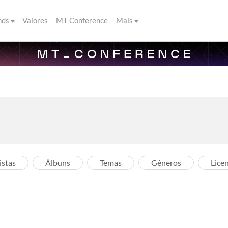
nds
Valores
MT Conference
Mais
istas
Álbuns
Temas
Gêneros
Lice