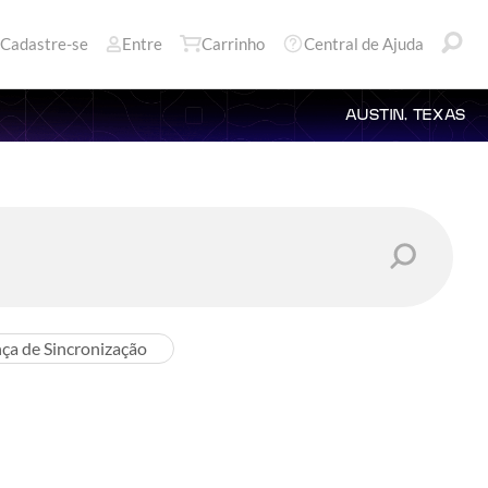
Cadastre-se
Entre
Carrinho
Central de Ajuda
AUSTIN, TEXAS
nça de Sincronização