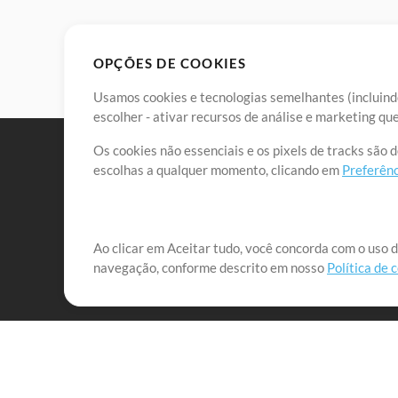
OPÇÕES DE COOKIES
Usamos cookies e tecnologias semelhantes (incluindo
escolher - ativar recursos de análise e marketing q
Os cookies não essenciais e os pixels de tracks são 
escolhas a qualquer momento, clicando em
Preferênc
Nossa missão é atender aos líderes de louvor em tod
Ao clicar em Aceitar tudo, você concorda com o uso d
navegação, conforme descrito em nosso
Política de 
que lhes permitam maximizar seu tempo para o que 