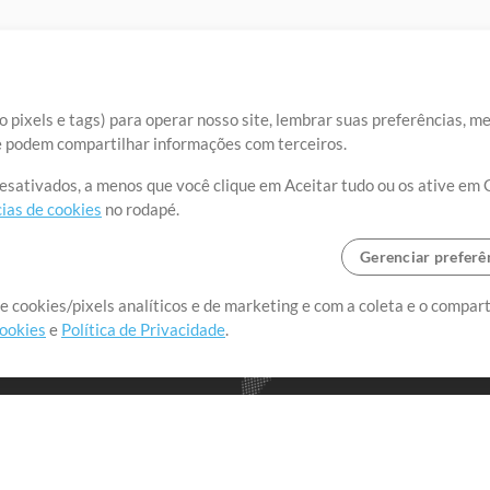
 pixels e tags) para operar nosso site, lembrar suas preferências, m
ue podem compartilhar informações com terceiros.
desativados, a menos que você clique em Aceitar tudo ou os ative em 
ias de cookies
no rodapé.
Gerenciar preferê
o o mundo, criando recursos
e cookies/pixels analíticos e de marketing e com a coleta e o compar
cookies
e
Política de Privacidade
.
realmente importa.