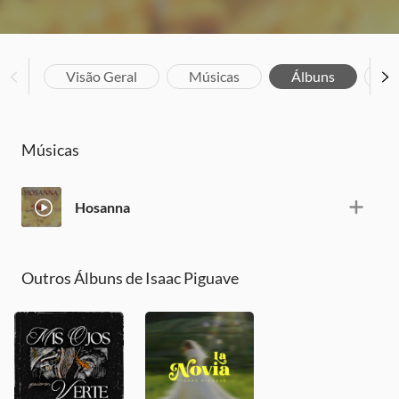
Visão Geral
Músicas
Álbuns
Bi
Músicas
Hosanna
Outros Álbuns de Isaac Piguave