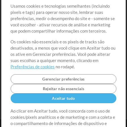
Loja
Conta
Usamos cookies e tecnologias semelhantes (incluindo
Comprar Créditos
Entre
pixels e tags) para operar nosso site, lembrar suas
preferências, medir o desempenho do site e - somente se
Conteúdo Grátis
Cadastre-se
você escolher - ativar recursos de análise e marketing
Solicite uma Música
Ir ao carrinho
que podem compartilhar informações com terceiros.
Os cookies não essenciais e os pixels de tracks são
Extras
desativados, a menos que você clique em Aceitar tudo ou
Sessões
os ative em Gerenciar preferências. Você pode alterar
Envie seu conteúdo
suas escolhas a qualquer momento, clicando em
Preferências de cookies
no rodapé.
Playlist
MT Conference
Gerenciar preferências
Rejeitar não essenciais
Aceitar tudo
Ao clicar em Aceitar tudo, você concorda com o uso de
cookies/pixels analíticos e de marketing e com a coleta e
o compartilhamento de informações de dispositivo e