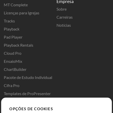
Empresa
MT Complete
Sobre
Licenças para Igrejas
Carreiras
Tracks
Notícias
Playback
Pad Player
Playback Rentals
Cloud Pro
EnsaioMix
ChartBuilder
Pacote de Estudo Individual
Cifra Pro
Templates de ProPresenter
Sounds
OPÇÕES DE COOKIES