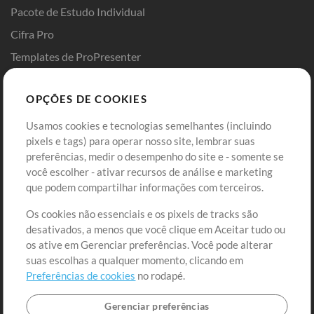
Pacote de Estudo Individual
Cifra Pro
Templates de ProPresenter
Sounds
OPÇÕES DE COOKIES
Loja
Conta
Usamos cookies e tecnologias semelhantes (incluindo
Comprar Créditos
Entre
pixels e tags) para operar nosso site, lembrar suas
preferências, medir o desempenho do site e - somente se
Conteúdo Grátis
Cadastre-se
você escolher - ativar recursos de análise e marketing
Solicite uma Música
Ir ao carrinho
que podem compartilhar informações com terceiros.
Os cookies não essenciais e os pixels de tracks são
Extras
desativados, a menos que você clique em Aceitar tudo ou
Sessões
os ative em Gerenciar preferências. Você pode alterar
Envie seu conteúdo
suas escolhas a qualquer momento, clicando em
Preferências de cookies
no rodapé.
Playlist
MT Conference
Gerenciar preferências