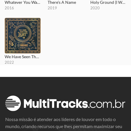
Whatever You Want
There's A Name
Holy Ground (I Will Not Move)
2016
2019
2020
We Have Seen The Light
2022
Nossa missão é atender aos líderes de louvor em todo o
mundo, criando recursos que lhes permitam maximizar seu