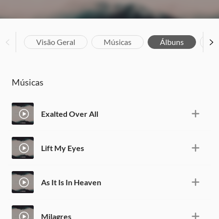
Visão Geral
Músicas
Álbuns
Bi
Músicas
Exalted Over All
Lift My Eyes
As It Is In Heaven
Milagres