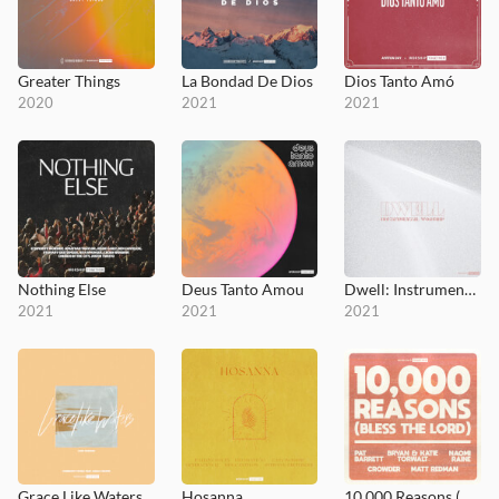
Greater Things
La Bondad De Dios
Dios Tanto Amó
2020
2021
2021
Nothing Else
Deus Tanto Amou
Dwell: Instrumental Worship
2021
2021
2021
Grace Like Waters (Cafe Session)
Hosanna
10,000 Reasons (Bless the Lord)