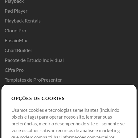
Playback
Pad Player
Playback Rentals
Cloud Pro
EnsaioMix
ChartBuilder
Pacote de Estudo Individual
Cifra Pro
Templates de ProPresenter
Sounds
OPÇÕES DE COOKIES
Loja
Conta
Usamos cookies e tecnologias semelhantes (incluindo
Comprar Créditos
Entre
pixels e tags) para operar nosso site, lembrar suas
preferências, medir o desempenho do site e - somente se
Conteúdo Grátis
Cadastre-se
você escolher - ativar recursos de análise e marketing
Solicite uma Música
Ir ao carrinho
que podem compartilhar informações com terceiros.