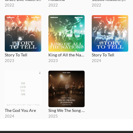
2022
2022
2022
Story To Tell
King of All the Nations
Story To Tell
2023
2023
2024
The God You Are
Sing We The Song of Emmanuel
2024
2025