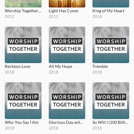
Worship Together: 25 Favorite Worship Songs Vol. 2
Light Has Come
King of My Heart
2012
2012
2018
Reckless Love
All My Hope
Tremble
2018
2018
2018
Who You Say I Am
Glorious Day with Victory in Jesus
So Will I (100 Billion X) (Choral)
2018
2018
2018