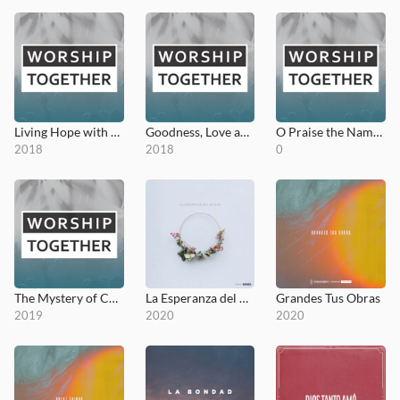
Living Hope with O Praise the Name (Anástasis)
Goodness, Love and Mercy
O Praise the Name (Anástasis): An Easter Moment
2018
2018
0
The Mystery of Christmas
La Esperanza del Mundo
Grandes Tus Obras
2019
2020
2020