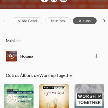
Visão Geral
Músicas
Álbuns
Bi
Músicas
Hosana
Outros Álbuns de Worship Together