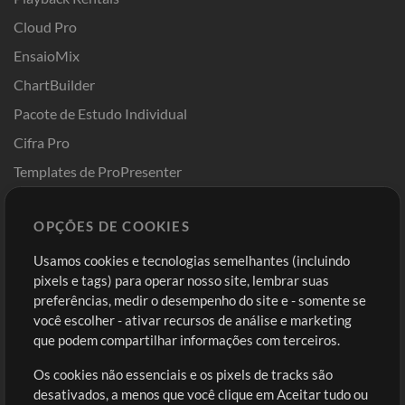
Cloud Pro
EnsaioMix
ChartBuilder
Pacote de Estudo Individual
Cifra Pro
Templates de ProPresenter
Sounds
OPÇÕES DE COOKIES
Loja
Conta
Usamos cookies e tecnologias semelhantes (incluindo
Comprar Créditos
Entre
pixels e tags) para operar nosso site, lembrar suas
preferências, medir o desempenho do site e - somente se
Conteúdo Grátis
Cadastre-se
você escolher - ativar recursos de análise e marketing
Solicite uma Música
Ir ao carrinho
que podem compartilhar informações com terceiros.
Os cookies não essenciais e os pixels de tracks são
Extras
desativados, a menos que você clique em Aceitar tudo ou
Sessões